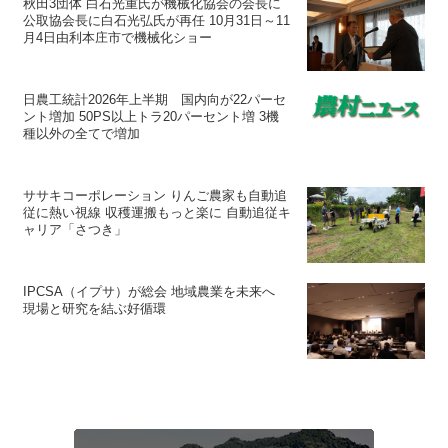
秋田3団体 白石光重氏が機械化協会の会長に
公取協会長に白石光弘氏が再任 10月31日～11
月4日由利本庄市で機械化ショー
日農工統計2026年上半期 国内向が22パーセ
ント増加 50PS以上トラ20パーセント増 3機
種以外の全てで増加
ササキコーポレーション りんご農家も自動追
従に熱い視線 収穫運搬もっと楽に 自動追従キ
ャリア「さつき」
IPCSA（イプサ）が総会 地域農業を未来へ
現場と研究を結ぶ好循環