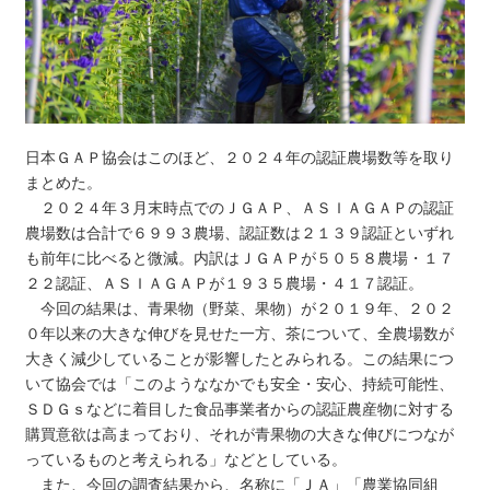
日本ＧＡＰ協会はこのほど、２０２４年の認証農場数等を取り
まとめた。
２０２４年３月末時点でのＪＧＡＰ、ＡＳＩＡＧＡＰの認証
農場数は合計で６９９３農場、認証数は２１３９認証といずれ
も前年に比べると微減。内訳はＪＧＡＰが５０５８農場・１７
２２認証、ＡＳＩＡＧＡＰが１９３５農場・４１７認証。
今回の結果は、青果物（野菜、果物）が２０１９年、２０２
０年以来の大きな伸びを見せた一方、茶について、全農場数が
大きく減少していることが影響したとみられる。この結果につ
いて協会では「このようななかでも安全・安心、持続可能性、
ＳＤＧｓなどに着目した食品事業者からの認証農産物に対する
購買意欲は高まっており、それが青果物の大きな伸びにつなが
っているものと考えられる」などとしている。
また、今回の調査結果から、名称に「ＪＡ」「農業協同組