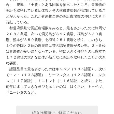
合」「農協」「全農」とある団体を抽出したところ、青果物の
認証を取得している団体数とその構成農場数が増加しているこ
とがわかった。これが青果物全体の認証農場数の伸びに大きく
貢献している。
都道府県別で認証農場数をみると、最も多かったのは静岡で
２０８３農場。次いで鹿児島が８９７農場、福島が５３９農
場、熊本が３５９農場、北海道２５１農場と続く。このうち、
１位の静岡と２位の鹿児島は茶の認証農場が多い県。３～５位
は青果物が多い県となっている。特に大きく伸びたのは熊本で
１７２農場の大きな団体が新たなに認証を取得したことが大き
な要因。
認証品目で最も多かったのはキャベツ（１８５認証）。次い
でトマト（１３８認証）、リーフレタス（１２３認証）、レタ
ス（１１７認証）、ミニトマト（１１６認証）と続く。また、
前年に比して大きな伸びを示したのは、はくさい、キャベツ、
サニーレタスなど。
続きは紙面でご確認ください