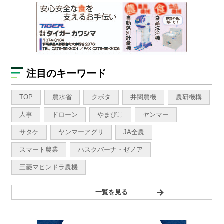
注目のキーワード
TOP
農水省
クボタ
井関農機
農研機構
人事
ドローン
やまびこ
ヤンマー
サタケ
ヤンマーアグリ
JA全農
スマート農業
ハスクバーナ・ゼノア
三菱マヒンドラ農機
一覧を見る