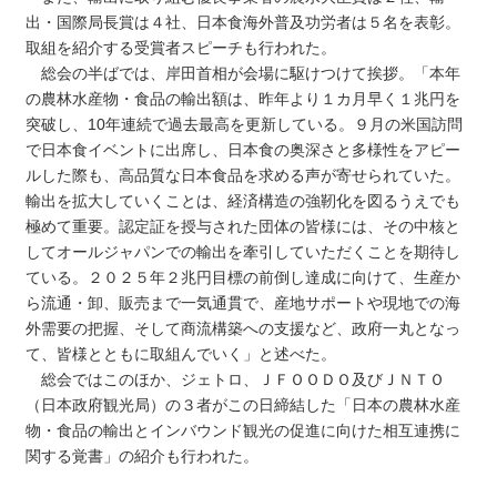
出・国際局長賞は４社、日本食海外普及功労者は５名を表彰。
取組を紹介する受賞者スピーチも行われた。
総会の半ばでは、岸田首相が会場に駆けつけて挨拶。「本年
の農林水産物・食品の輸出額は、昨年より１カ月早く１兆円を
突破し、10年連続で過去最高を更新している。９月の米国訪問
で日本食イベントに出席し、日本食の奥深さと多様性をアピー
ルした際も、高品質な日本食品を求める声が寄せられていた。
輸出を拡大していくことは、経済構造の強靭化を図るうえでも
極めて重要。認定証を授与された団体の皆様には、その中核と
してオールジャパンでの輸出を牽引していただくことを期待し
ている。２０２５年２兆円目標の前倒し達成に向けて、生産か
ら流通・卸、販売まで一気通貫で、産地サポートや現地での海
外需要の把握、そして商流構築への支援など、政府一丸となっ
て、皆様とともに取組んでいく」と述べた。
総会ではこのほか、ジェトロ、ＪＦＯＯＤＯ及びＪＮＴＯ
（日本政府観光局）の３者がこの日締結した「日本の農林水産
物・食品の輸出とインバウンド観光の促進に向けた相互連携に
関する覚書」の紹介も行われた。