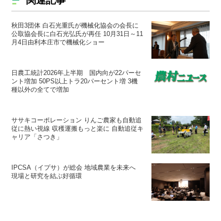
関連記事
秋田3団体 白石光重氏が機械化協会の会長に
公取協会長に白石光弘氏が再任 10月31日～11
月4日由利本庄市で機械化ショー
日農工統計2026年上半期 国内向が22パーセ
ント増加 50PS以上トラ20パーセント増 3機
種以外の全てで増加
ササキコーポレーション りんご農家も自動追
従に熱い視線 収穫運搬もっと楽に 自動追従キ
ャリア「さつき」
IPCSA（イプサ）が総会 地域農業を未来へ
現場と研究を結ぶ好循環