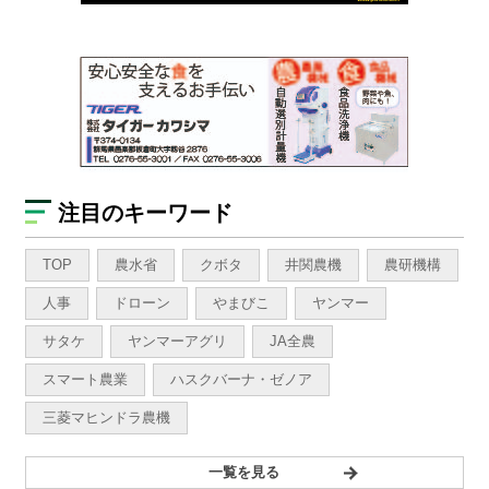
注目のキーワード
TOP
農水省
クボタ
井関農機
農研機構
人事
ドローン
やまびこ
ヤンマー
サタケ
ヤンマーアグリ
JA全農
スマート農業
ハスクバーナ・ゼノア
三菱マヒンドラ農機
一覧を見る