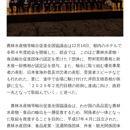
農林水産物等輸出促進全国協議会は12月14日、都内のホテルで
令和４年度総会を開催した。総会では、このほど農林水産物・
食品輸出促進団体の認定を受けた７団体に、野村哲郎農相と鈴
木俊一財務相が認定証を授与。また、輸出に取り組む優良事業
者の表彰、日本食海外普及功労者の表彰、受賞者スピーチなど
も行われた。更に、途中で会場に駆け付けた岸田文雄首相が挨
拶に立ち、「２０２５年２兆円目標の前倒し達成に向け、政府
一丸となって取組んでいく」と述べた。
農林水産物等輸出促進全国協議会は、わが国の高品質な農林
水産物・食品の輸出を一層促進するため、関係者が一体となっ
た取組を推進することを目的に、平成17年４月に設立された。
農林水産団体、食品産業・流通関係団体、外食・観光関係団体