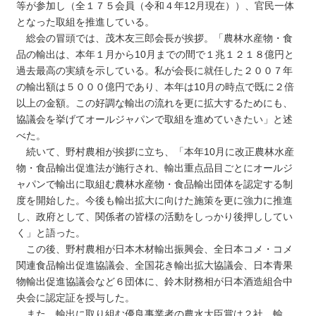
等が参加し（全１７５会員（令和４年12月現在））、官民一体
となった取組を推進している。
総会の冒頭では、茂木友三郎会長が挨拶。「農林水産物・食
品の輸出は、本年１月から10月までの間で１兆１２１８億円と
過去最高の実績を示している。私が会長に就任した２００７年
の輸出額は５０００億円であり、本年は10月の時点で既に２倍
以上の金額。この好調な輸出の流れを更に拡大するためにも、
協議会を挙げてオールジャパンで取組を進めていきたい」と述
べた。
続いて、野村農相が挨拶に立ち、「本年10月に改正農林水産
物・食品輸出促進法が施行され、輸出重点品目ごとにオールジ
ャパンで輸出に取組む農林水産物・食品輸出団体を認定する制
度を開始した。今後も輸出拡大に向けた施策を更に強力に推進
し、政府として、関係者の皆様の活動をしっかり後押ししてい
く」と語った。
この後、野村農相が日本木材輸出振興会、全日本コメ・コメ
関連食品輸出促進協議会、全国花き輸出拡大協議会、日本青果
物輸出促進協議会など６団体に、鈴木財務相が日本酒造組合中
央会に認定証を授与した。
また、輸出に取り組む優良事業者の農水大臣賞は２社、輸