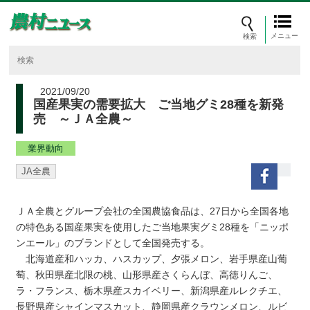
メニュー
2021/09/20
国産果実の需要拡大 ご当地グミ28種を新発
売 ～ＪＡ全農～
業界動向
JA全農
ＪＡ全農とグループ会社の全国農協食品は、27日から全国各地
の特色ある国産果実を使用したご当地果実グミ28種を「ニッポ
ンエール」のブランドとして全国発売する。
北海道産和ハッカ、ハスカップ、夕張メロン、岩手県産山葡
萄、秋田県産北限の桃、山形県産さくらんぼ、高徳りんご、
ラ・フランス、栃木県産スカイベリー、新潟県産ルレクチエ、
長野県産シャインマスカット、静岡県産クラウンメロン、ルビ