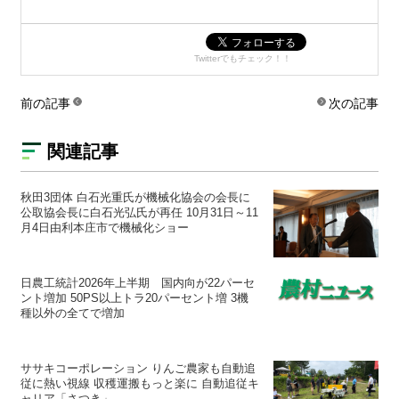
Twitterでもチェック！！
前の記事
次の記事
関連記事
秋田3団体 白石光重氏が機械化協会の会長に
公取協会長に白石光弘氏が再任 10月31日～11
月4日由利本庄市で機械化ショー
日農工統計2026年上半期 国内向が22パーセ
ント増加 50PS以上トラ20パーセント増 3機
種以外の全てで増加
ササキコーポレーション りんご農家も自動追
従に熱い視線 収穫運搬もっと楽に 自動追従キ
ャリア「さつき」