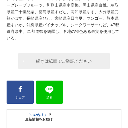
ーグレープフルーツ、和歌山県産南高梅、岡山県産白桃、鳥取
県産二十世紀梨、徳島県産すだち、高知県産ゆず、大分県産完
熟かぼす、長崎県産びわ、宮崎県産日向夏、マンゴー、熊本県
産すいか、沖縄県産パイナップル、シークワーサーなど、47都
道府県中、21都道県を網羅し、各地の特色ある果実を使用して
いる。
続きは紙面でご確認ください
シェア
送る
「いいね！」
で
最新情報をお届け