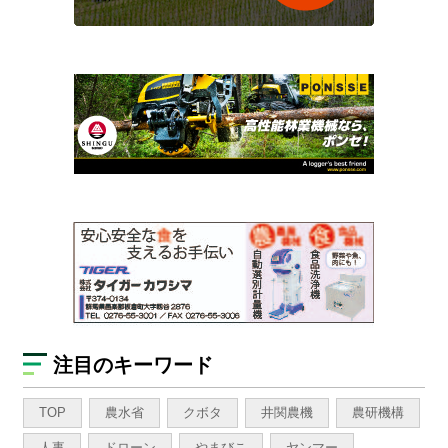
注目のキーワード
TOP
農水省
クボタ
井関農機
農研機構
人事
ドローン
やまびこ
ヤンマー