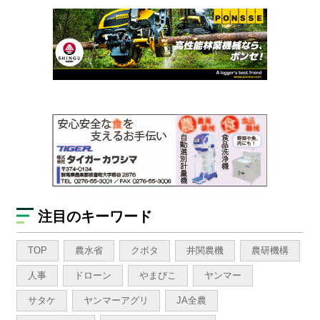
注目のキーワード
TOP
農水省
クボタ
井関農機
農研機構
人事
ドローン
やまびこ
ヤンマー
サタケ
ヤンマーアグリ
JA全農