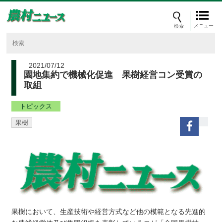
メニュー
2021/07/12
園地集約で機械化促進 果樹経営コン受賞の
取組
トピックス
果樹
果樹において、生産技術や経営方式など他の模範となる先進的