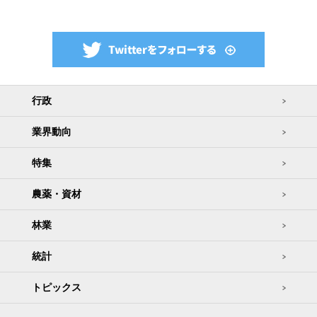
行政
業界動向
特集
農薬・資材
林業
統計
トピックス