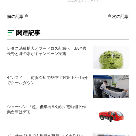
Twitterでもチェック！！
前の記事
次の記事
関連記事
レタス消費拡大とフードロス削減へ JA全農
長野と味の素がキャンペーン実施
ゼンスイ 前腕冷却で熱中症対策 10～15分
でクールダウン
ショーシン 『超』低車高SS展示 電動棚下作
業台車はデモ
パルサー 猛暑でも樹勢が維持 スイカ作りも