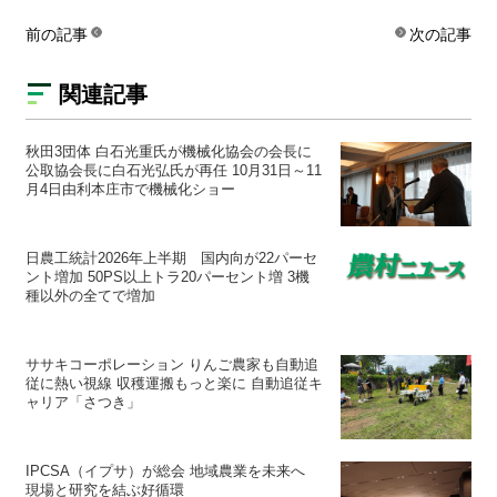
前の記事
次の記事
関連記事
秋田3団体 白石光重氏が機械化協会の会長に
公取協会長に白石光弘氏が再任 10月31日～11
月4日由利本庄市で機械化ショー
日農工統計2026年上半期 国内向が22パーセ
ント増加 50PS以上トラ20パーセント増 3機
種以外の全てで増加
ササキコーポレーション りんご農家も自動追
従に熱い視線 収穫運搬もっと楽に 自動追従キ
ャリア「さつき」
IPCSA（イプサ）が総会 地域農業を未来へ
現場と研究を結ぶ好循環