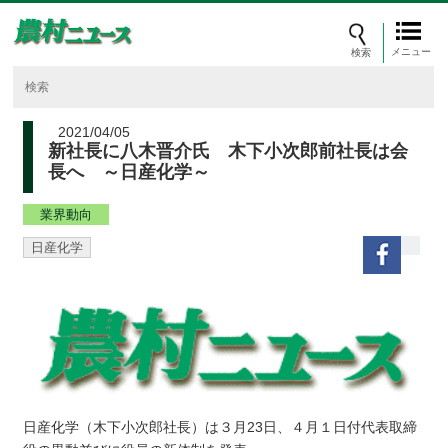
メニュー
2021/04/05
新社長に八木晋介氏 木下小次郎前社長は会
長へ ～日産化学～
業界動向
日産化学
日産化学（木下小次郎社長）は３月23日、４月１日付代表取締