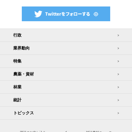
行政
業界動向
特集
農薬・資材
林業
統計
トピックス