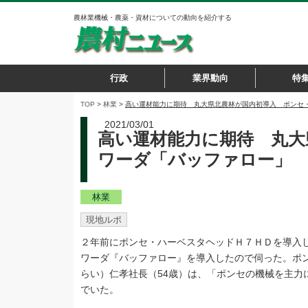
農林業機械・農薬・資材についての動向を紹介する
行政
業界動向
特
TOP
>
林業
>
高い運材能力に期待 丸大県北農林が国内初導入 ポンセ
2021/03/01
高い運材能力に期待 丸大
ワーダ「バッファロー」
林業
現地ルポ
２年前にポンセ・ハーベスタヘッドＨ７ＨＤを導入し
ワーダ『バッファロー』を導入したので伺った。ポ
らい）仁孝社長（54歳）は、「ポンセの機械を主力
でいた。