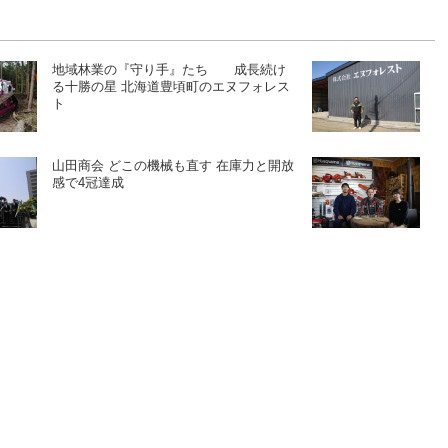
地域林業の『守り手』たち 成長続け
る十勝の星 北海道豊頃町のエヌフォレス
ト
山田商会 どこの機械も直す 在庫力と開放
感で4冠達成