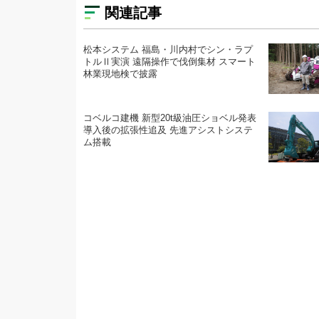
関連記事
松本システム 福島・川内村でシン・ラプ
トルⅡ実演 遠隔操作で伐倒集材 スマート
林業現地検で披露
コベルコ建機 新型20t級油圧ショベル発表
導入後の拡張性追及 先進アシストシステ
ム搭載