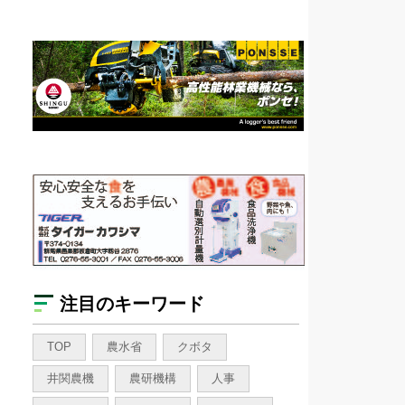
注目のキーワード
TOP
農水省
クボタ
井関農機
農研機構
人事