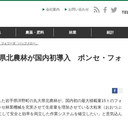
会社案内
お問い合わせ
TE
集
農薬・肥料
林業
統計
・フォワーダ「バッファロー」
県北農林が国内初導入 ポンセ・フォ
た岩手県洋野町の丸大県北農林が、国内初の最大積載量15ｔのフォ
ンセ林業機械を充実させて生産量を増加させている大粒来（おおつぶ
にして安全と効率を両立した作業システムを確立したい」と意気込ん