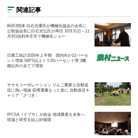
関連記事
秋田3団体 白石光重氏が機械化協会の会長に
公取協会長に白石光弘氏が再任 10月31日～11
月4日由利本庄市で機械化ショー
日農工統計2026年上半期 国内向が22パーセ
ント増加 50PS以上トラ20パーセント増 3機
種以外の全てで増加
ササキコーポレーション りんご農家も自動追
従に熱い視線 収穫運搬もっと楽に 自動追従キ
ャリア「さつき」
IPCSA（イプサ）が総会 地域農業を未来へ
現場と研究を結ぶ好循環