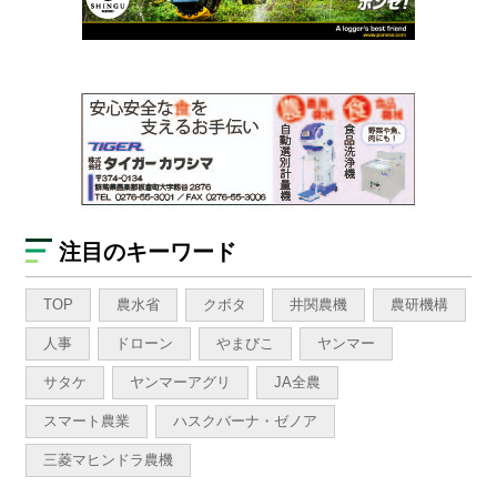
注目のキーワード
TOP
農水省
クボタ
井関農機
農研機構
人事
ドローン
やまびこ
ヤンマー
サタケ
ヤンマーアグリ
JA全農
スマート農業
ハスクバーナ・ゼノア
三菱マヒンドラ農機