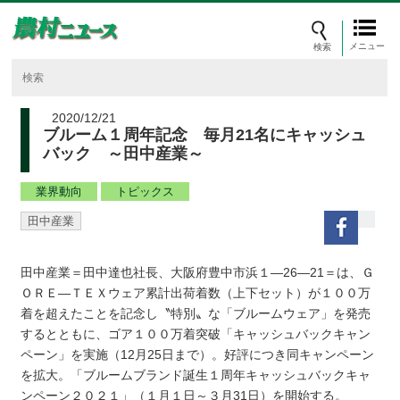
メニュー
2020/12/21
ブルーム１周年記念 毎月21名にキャッシュ
バック ～田中産業～
業界動向
トピックス
田中産業
田中産業＝田中達也社長、大阪府豊中市浜１―26―21＝は、Ｇ
ＯＲＥ―ＴＥＸウェア累計出荷着数（上下セット）が１００万
着を超えたことを記念し〝特別〟な「ブルームウェア」を発売
するとともに、ゴア１００万着突破「キャッシュバックキャン
ペーン」を実施（12月25日まで）。好評につき同キャンペーン
を拡大。「ブルームブランド誕生１周年キャッシュバックキャ
ンペーン２０２１」（１月１日～３月31日）を開始する。