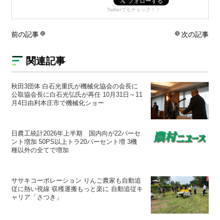
Twitterでもチェック！！
前の記事
次の記事
関連記事
秋田3団体 白石光重氏が機械化協会の会長に
公取協会長に白石光弘氏が再任 10月31日～11
月4日由利本庄市で機械化ショー
日農工統計2026年上半期 国内向が22パーセ
ント増加 50PS以上トラ20パーセント増 3機
種以外の全てで増加
ササキコーポレーション りんご農家も自動追
従に熱い視線 収穫運搬もっと楽に 自動追従キ
ャリア「さつき」