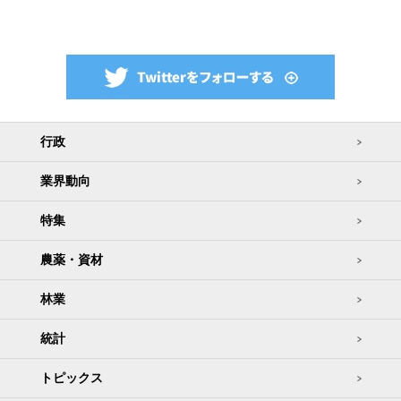
行政
業界動向
特集
農薬・資材
林業
統計
トピックス