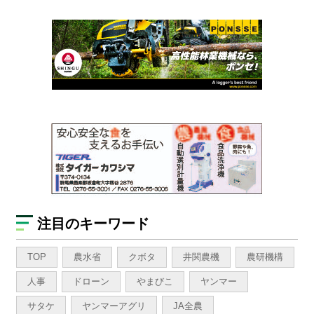
注目のキーワード
TOP
農水省
クボタ
井関農機
農研機構
人事
ドローン
やまびこ
ヤンマー
サタケ
ヤンマーアグリ
JA全農