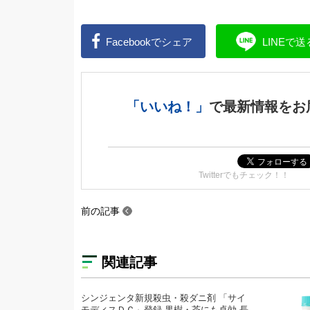
Facebookで
シェア
LINEで
送
「いいね！」
で
最新情報をお
Twitterでもチェック！！
前の記事
関連記事
シンジェンタ新規殺虫・殺ダニ剤 「サイ
モディスＤＣ」登録 果樹・茶にも卓効 長