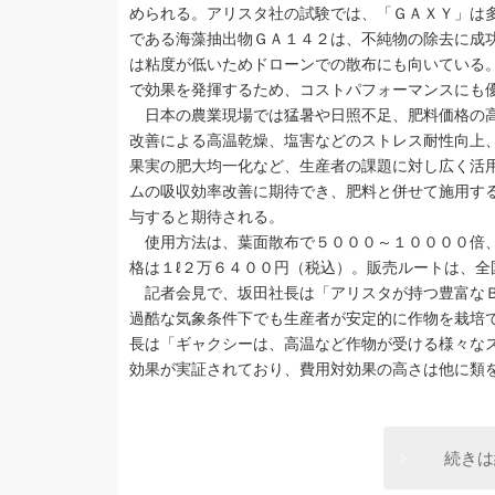
められる。アリスタ社の試験では、「ＧＡＸＹ」は
である海藻抽出物ＧＡ１４２は、不純物の除去に成
は粘度が低いためドローンでの散布にも向いている
で効果を発揮するため、コストパフォーマンスにも
日本の農業現場では猛暑や日照不足、肥料価格の高
改善による高温乾燥、塩害などのストレス耐性向上
果実の肥大均一化など、生産者の課題に対し広く活
ムの吸収効率改善に期待でき、肥料と併せて施用す
与すると期待される。
使用方法は、葉面散布で５０００～１００００倍、
格は１ℓ２万６４００円（税込）。販売ルートは、全
記者会見で、坂田社長は「アリスタが持つ豊富なＢ
過酷な気象条件下でも生産者が安定的に作物を栽培
長は「ギャクシーは、高温など作物が受ける様々な
効果が実証されており、費用対効果の高さは他に類
続きは