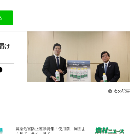
る
届け
次の記事
農薬危害防止運動特集「使用前、周囲よ
く見て ラベル見て」