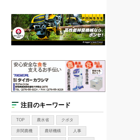
注目のキーワード
TOP
農水省
クボタ
井関農機
農研機構
人事