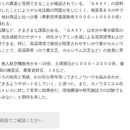
多くの農薬と混用できることが確認されている。「ＧＡＸＹ」の原料
功したことによりゲル化沈殿の問題が生じにくく、海藻系ＢＳの中で
。他社商品と比べ少量（希釈倍率葉面散布５０００～１００００倍）
優れる。
騰など、さまざまな課題がある。「ＧＡＸＹ」は水分や養分吸収の
、光合成能力のサポート、内生ポリアミン生成による花芽誘導および
用できる。特に、高温環境で吸収が阻害されやすいホウ素やカルシウ
ることで、高温障害（ホウ素欠乏、カルシウム欠乏など）の改善に寄
無人航空機散布が８～16倍、土壌灌注が１０００～２０００倍。価
国の種苗店、農業資材店、ＪＡなど。
Ｓの知見と実績、わが社が長年培ってきたノウハウを組み合わせ、
できるようサポ―トをしていく」と述べた。また、カノウダニエル社
ストレスに対して非常に効果的だ。現地圃場や研究施設での試験でも
をみない」と期待を表した。
紙面でご確認ください