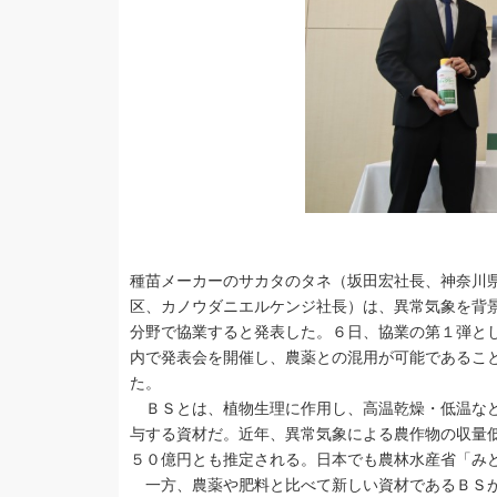
種苗メーカーのサカタのタネ（坂田宏社長、神奈川
区、カノウダニエルケンジ社長）は、異常気象を背
分野で協業すると発表した。６日、協業の第１弾と
内で発表会を開催し、農薬との混用が可能であるこ
た。
ＢＳとは、植物生理に作用し、高温乾燥・低温など
与する資材だ。近年、異常気象による農作物の収量
５０億円とも推定される。日本でも農林水産省「み
一方、農薬や肥料と比べて新しい資材であるＢＳが