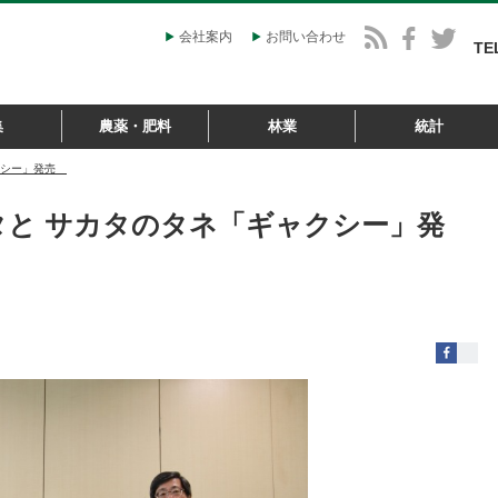
会社案内
お問い合わせ
TE
集
農薬・肥料
林業
統計
ャクシー」発売
タと サカタのタネ「ギャクシー」発