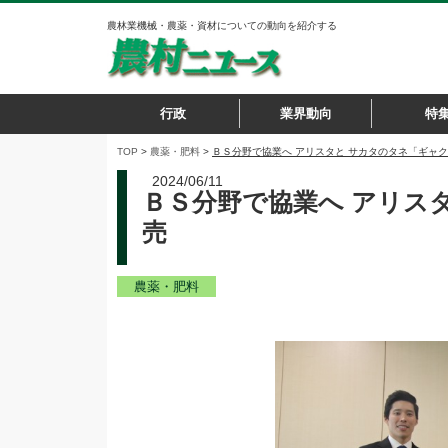
農林業機械・農薬・資材についての動向を紹介する
行政
業界動向
特
TOP
>
農薬・肥料
>
ＢＳ分野で協業へ アリスタと サカタのタネ「ギ
2024/06/11
ＢＳ分野で協業へ アリス
売
農薬・肥料