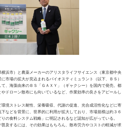
県横浜市）と農薬メーカーのアリスタライフサイエンス（東京都中央
景に市場の拡大が見込まれるバイオスティミュラント（以下、ＢＳ）
して、海藻由来のＢＳ「ＧＡＸＹ」（ギャクシー）を国内で発売。都
とやドローン散布にも向いているなど、作業効率の良さをアピールし
環境ストレス耐性、栄養吸収、代謝の促進、光合成活性化などに寄
低下などを背景に、世界的に利用が拡大しており、市場規模は約３６
どりの食料システム戦略」に明記されるなど認知が広がっている。
普及するには、その効果はもちろん、散布労力やコストの軽減が求