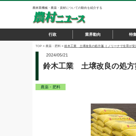
農林業機械・農薬・資材についての動向を紹介する
行政
業界動向
特
TOP
>
農薬・肥料
>
鈴木工業 土壌改良の処方箋 ミノリーナで生育が安
2024/05/21
鈴木工業 土壌改良の処方
農薬・肥料