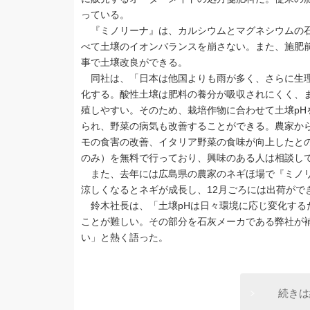
っている。
『ミノリーナ』は、カルシウムとマグネシウムの石
べて土壌のイオンバランスを崩さない。また、施肥前
事で土壌改良ができる。
同社は、「日本は他国よりも雨が多く、さらに生理
化する。酸性土壌は肥料の養分が吸収されにくく、
殖しやすい。そのため、栽培作物に合わせて土壌‌p
られ、野菜の病気も改善することができる。農家か
モの食害の改善、イタリア野菜の食味が向上したとの
のみ）を無料で行っており、興味のある人は相談し
また、去年には広島県の農家のネギほ場で『ミノリ
涼しくなるとネギが成長し、12月ごろには出荷がで
鈴木社長は、「土壌‌pHは日々環境に応じ変化す
ことが難しい。その部分を石灰メーカである弊社が
い」と熱く語った。
続きは