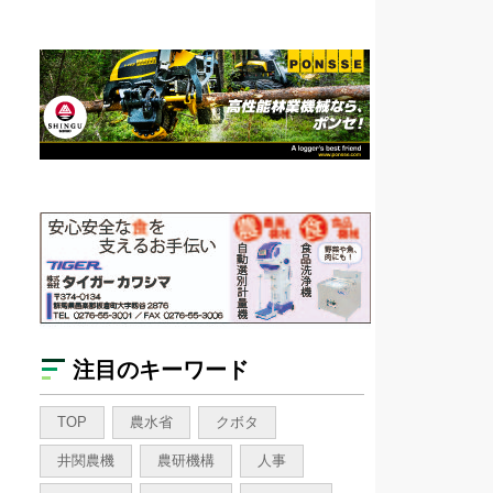
注目のキーワード
TOP
農水省
クボタ
井関農機
農研機構
人事