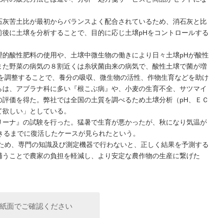
灰苦土比が最初からバランスよく配合されているため、消石灰と比
後に土壌を分析することで、目的に応じ土壌‌pHをコントロールする
的酸性肥料の使用や、土壌中微生物の働きにより日々土壌‌pHが酸性
また野菜の病気の８割近くは糸状菌由来の病気で、酸性土壌で菌が増
Hを調整することで、養分の吸収、微生物の活性、作物生育などを助け
らは、アブラナ科に多い『根こぶ病』や、小麦の生育不全、サツマイ
評価を得た。弊社では全国の土質を調べるため土壌分析（‌pH、ＥＣ
て欲しい」としている。
ーナ』の試験を行った。猛暑で生育が悪かったが、秋になり気温が
きるまでに復活したケースが見られたという。
るため、専門の知識及び測定機器で行わないと、正しく結果を予測する
補うことで農家の負担を軽減し、より安定な農作物の生産に繋げた
紙面でご確認ください