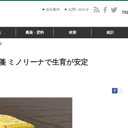
会社案内
お問い合わせ
TE
集
農薬・肥料
林業
統計
定
箋 ミノリーナで生育が安定