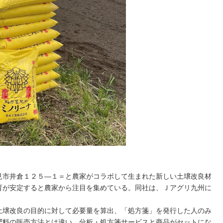
見市井倉１２５―１＝と農家がコラボして生まれた新しい土壌改良材
育が安定すると農家から注目を集めている。同社は、Ｊアグリ九州に
壌改良の目的に対して必要量を算出、「処方箋」を発行した人のみ
肥料の販売方法とは違い、分析・処方箋サービスと商品がセットにな