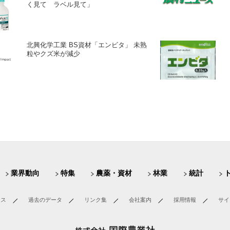
く見て ラベル見て」
北興化学工業 BS資材「エンビタ」 未熟
粒やクズ米が減少
業界動向
特集
農薬・資材
林業
統計
ース
過去のデータ
リンク集
会社案内
採用情報
サイ