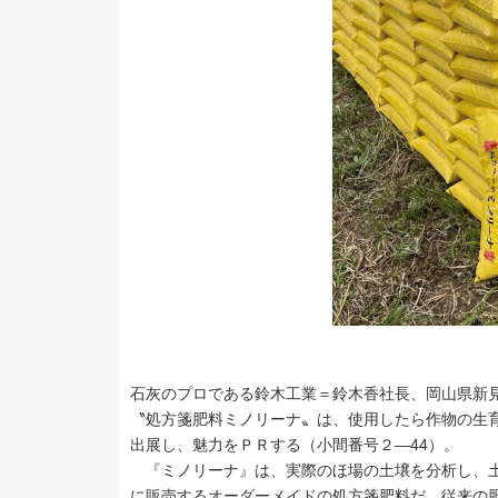
石灰のプロである鈴木工業＝鈴木香社長、岡山県新
〝処方箋肥料ミノリーナ〟は、使用したら作物の生
出展し、魅力をＰＲする（小間番号２―44）。
『ミノリーナ』は、実際のほ場の土壌を分析し、土
に販売するオーダーメイドの処方箋肥料だ。従来の