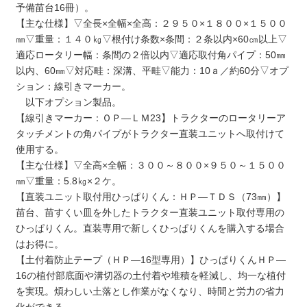
予備苗台16冊）。
【主な仕様】▽全長×全幅×全高：２９５０×１８００×１５００
㎜▽重量：１４０㎏▽根付け条数×条間：２条以内×60㎝以上▽
適応ロータリー幅：条間の２倍以内▽適応取付角パイプ：50㎜
以内、60㎜▽対応畦：深溝、平畦▽能力：10ａ／約60分▽オプ
ション：線引きマーカー。
以下オプション製品。
【線引きマーカー：ＯＰ―ＬＭ23】トラクターのロータリーア
タッチメントの角パイプがトラクター直装ユニットへ取付けて
使用する。
【主な仕様】▽全高×全幅：３００～８００×９５０～１５００
㎜▽重量：5.8㎏×２ケ。
【直装ユニット取付用ひっぱりくん：ＨＰ―ＴＤＳ（73㎜）】
苗台、苗すくい皿を外したトラクター直装ユニット取付専用の
ひっぱりくん。直装専用で新しくひっぱりくんを購入する場合
はお得に。
【土付着防止テープ（ＨＰ―16型専用）】ひっぱりくんＨＰ―
16の植付部底面や溝切器の土付着や堆積を軽減し、均一な植付
を実現。煩わしい土落とし作業がなくなり、時間と労力の省力