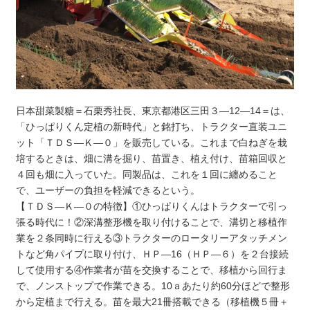
日本甜菜製糖＝石栗秀社長、東京都港区三田３―12―14＝は、
「ひっぱりくん定植の新時代」と銘打ち、トラクター直装ユニ
ット「ＴＤＳ―Ｋ―０」を販売している。これまで白ねぎを栽
培するときは、畑に溝を掘り、苗置き、植え付け、苗箱回収と
４回も畑に入っていた。同製品は、これを１回に纏めること
で、ユーザーの負担を軽減できるという。
【ＴＤＳ―Ｋ―０の特徴】①ひっぱりくんはトラクターで引っ
張る時代に！②深溝整形機を取り付けることで、溝切と移植作
業を２条同時に行える③トラクターのロータリーアタッチメン
トなど角パイプに取り付け、ＨＰ―16（ＨＰ―６）を２台接続
して使用する④作業者が苗を交換することで、移植から回行ま
で、ノンストップで作業できる。10ａあたり約60分ほどで整形
から定植まで行える。苗を最大21冊搭載できる（移植機５冊＋