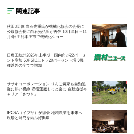
関連記事
秋田3団体 白石光重氏が機械化協会の会長に
公取協会長に白石光弘氏が再任 10月31日～11
月4日由利本庄市で機械化ショー
日農工統計2026年上半期 国内向が22パーセ
ント増加 50PS以上トラ20パーセント増 3機
種以外の全てで増加
ササキコーポレーション りんご農家も自動追
従に熱い視線 収穫運搬もっと楽に 自動追従キ
ャリア「さつき」
IPCSA（イプサ）が総会 地域農業を未来へ
現場と研究を結ぶ好循環