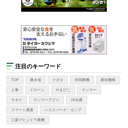
注目のキーワード
TOP
農水省
クボタ
井関農機
農研機構
人事
ドローン
やまびこ
ヤンマー
サタケ
ヤンマーアグリ
JA全農
スマート農業
ハスクバーナ・ゼノア
三菱マヒンドラ農機