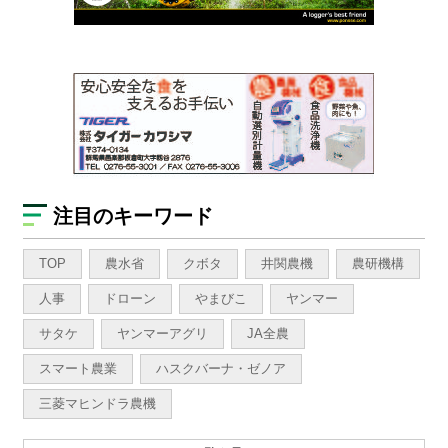
注目のキーワード
TOP
農水省
クボタ
井関農機
農研機構
人事
ドローン
やまびこ
ヤンマー
サタケ
ヤンマーアグリ
JA全農
スマート農業
ハスクバーナ・ゼノア
三菱マヒンドラ農機