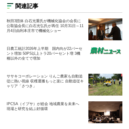
関連記事
秋田3団体 白石光重氏が機械化協会の会長に
公取協会長に白石光弘氏が再任 10月31日～11
月4日由利本庄市で機械化ショー
日農工統計2026年上半期 国内向が22パーセ
ント増加 50PS以上トラ20パーセント増 3機
種以外の全てで増加
ササキコーポレーション りんご農家も自動追
従に熱い視線 収穫運搬もっと楽に 自動追従キ
ャリア「さつき」
IPCSA（イプサ）が総会 地域農業を未来へ
現場と研究を結ぶ好循環