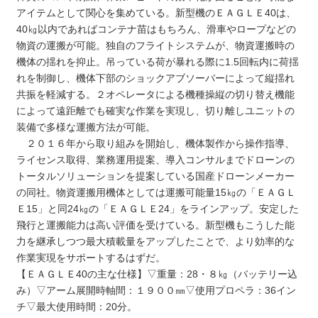
アイテムとして関心を集めている。新型機のＥＡＧＬＥ40は、
40㎏以内であればコンテナ苗はもちろん、滑車やロープなどの
物資の運搬が可能。独自のフライトシステムが、物資運搬時の
機体の揺れを抑止。吊っている荷が暴れる際に1.5回転内に荷揺
れを制御し、機体下部のショックアブソーバーによって縦揺れ
共振を軽減する。２オペレータによる機種操縦の切り替え機能
によって遠距離でも確実な作業を実現し、切り離しユニットの
装備で多様な運搬方法が可能。
２０１６年から取り組みを開始し、機体製作から操作指導、
ライセンス取得、業務運用提案、導入コンサルまでドローンの
トータルソリューションを提案している国産ドローンメーカー
の同社。物資運搬用機体としては運搬可能量15㎏の「ＥＡＧＬ
Ｅ15」と同24㎏の「ＥＡＧＬＥ24」をラインアップ。安定した
飛行と運搬能力は高い評価を受けている。新型機もこうした能
力を継承しつつ最大積載量をアップしたことで、より効率的な
作業実現をサポートするはずだ。
【ＥＡＧＬＥ40の主な仕様】▽重量：28・８㎏（バッテリー込
み）▽アーム展開時軸間：１９００㎜▽使用プロペラ：36イン
チ▽最大使用時間：20分。