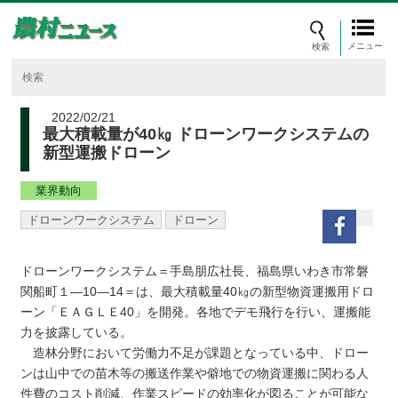
メニュー
2022/02/21
最大積載量が40㎏ ドローンワークシステムの
新型運搬ドローン
業界動向
ドローンワークシステム
ドローン
ドローンワークシステム＝手島朋広社長、福島県いわき市常磐
関船町１―10―14＝は、最大積載量40㎏の新型物資運搬用ドロ
ーン「ＥＡＧＬＥ40」を開発。各地でデモ飛行を行い、運搬能
力を披露している。
造林分野において労働力不足が課題となっている中、ドロー
ンは山中での苗木等の搬送作業や僻地での物資運搬に関わる人
件費のコスト削減、作業スピードの効率化が図ることが可能な