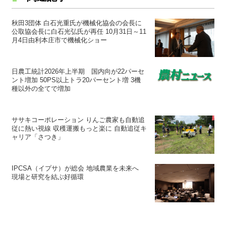
秋田3団体 白石光重氏が機械化協会の会長に
公取協会長に白石光弘氏が再任 10月31日～11
月4日由利本庄市で機械化ショー
日農工統計2026年上半期 国内向が22パーセ
ント増加 50PS以上トラ20パーセント増 3機
種以外の全てで増加
ササキコーポレーション りんご農家も自動追
従に熱い視線 収穫運搬もっと楽に 自動追従キ
ャリア「さつき」
IPCSA（イプサ）が総会 地域農業を未来へ
現場と研究を結ぶ好循環