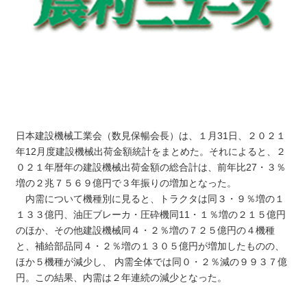
日本建設機械工業会（数見保暢会長）は、１月31日、２０２１
年12月度建設機械出荷金額統計をまとめた。それによると、２
０２１年暦年の建設機械出荷金額の総合計は、前年比27・３％
増の２兆７５６９億円で３年振りの増加となった。
内需について機種別に見ると、トラクタは同３・９％増の１
１３３億円、油圧ブレーカ・圧砕機同11・１％増の２１５億円
のほか、その他建設機械同４・２％増の７２５億円の４機種
と、補給部品同４・２％増の１３０５億円が増加したものの、
ほか５機種が減少し、 内需全体では同０・２％減の９９３７億
円。この結果、内需は２年連続の減少となった。