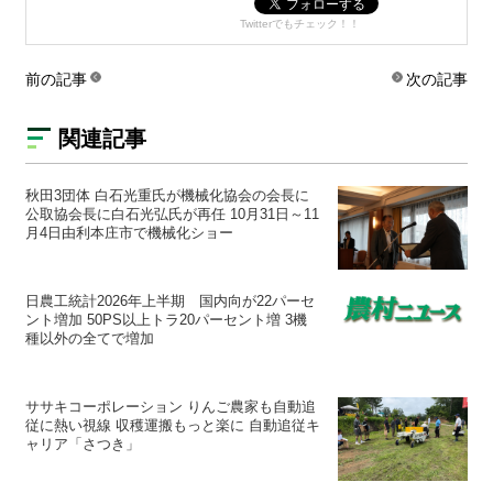
Twitterでもチェック！！
前の記事
次の記事
関連記事
秋田3団体 白石光重氏が機械化協会の会長に
公取協会長に白石光弘氏が再任 10月31日～11
月4日由利本庄市で機械化ショー
日農工統計2026年上半期 国内向が22パーセ
ント増加 50PS以上トラ20パーセント増 3機
種以外の全てで増加
ササキコーポレーション りんご農家も自動追
従に熱い視線 収穫運搬もっと楽に 自動追従キ
ャリア「さつき」