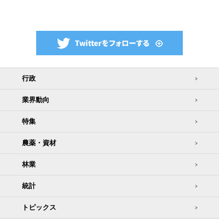
行政
業界動向
特集
農薬・資材
林業
統計
トピックス