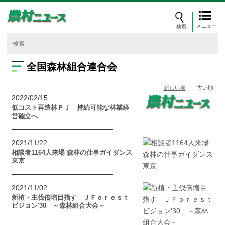
メニュー
全国森林組合連合会
新しい順
古い順
2022/02/15
低コスト再造林ＰＪ 持続可能な林業経
営確立へ
2021/11/22
相談者1164人来場 森林の仕事ガイダンス
東京
2021/11/02
新植・主伐倍増目指す ＪＦｏｒｅｓｔ
ビジョン'30 ～森林組合大会～