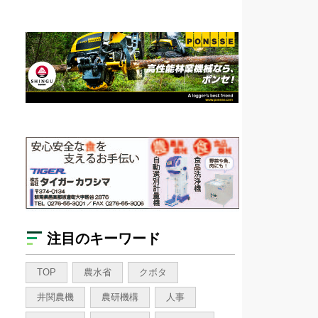
注目のキーワード
TOP
農水省
クボタ
井関農機
農研機構
人事