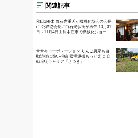
関連記事
秋田3団体 白石光重氏が機械化協会の会長
に 公取協会長に白石光弘氏が再任 10月31
日～11月4日由利本庄市で機械化ショー
ササキコーポレーション りんご農家も自
動追従に熱い視線 収穫運搬もっと楽に 自
動追従キャリア「さつき」