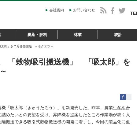
会社案内
お問い合わせ
TE
集
農薬・肥料
林業
統計
吸太郎」を７月発売開始 ～ホクエツ～
 「穀物吸引搬送機」 「吸太郎」を
～
送機「吸太郎（きゅうたろう）」を新発売した。昨年、農業生産組合
に詰めたいとの要望を受け、昇降機を提案したところ作業場が狭く入
距離搬送できる吸引式穀物搬送機の開発に着手し、今回の製品化に至