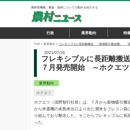
農林業機械・農薬・資材についての動向を紹介する
行政
業界動向
特
TOP
>
業界動向
>
フレキシブルに長距離搬送 「穀物吸引搬送機」 「
2021/07/26
フレキシブルに長距離搬送
７月発売開始 ～ホクエツ
業界動向
ホクエツ
ホクエツ（浅野智行社長）は、７月から穀物吸引搬
から米選機の未熟米出口より出た屑米をフレコン袋
り組んでおり断念した。そこからフレキシブルに長
った。