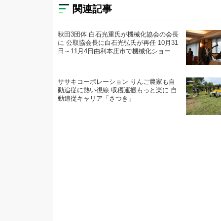
関連記事
秋田3団体 白石光重氏が機械化協会の会長
に 公取協会長に白石光弘氏が再任 10月31
日～11月4日由利本庄市で機械化ショー
ササキコーポレーション りんご農家も自
動追従に熱い視線 収穫運搬もっと楽に 自
動追従キャリア「さつき」