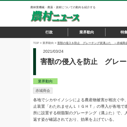
農林業機械・農薬・資材についての動向を紹介する
行政
業界動向
特
TOP
>
業界動向
>
害獣の侵入を防止 グレーチング状溝ぶた ～赤城商
2021/03/24
害獣の侵入を防止 グレー
業界動向
赤城商会
各地でシカやイノシシによる農産物被害が相次ぐ中
止装置「わたれませんＬＩＧＨＴ」の導入が各地で
所に設置する樹脂製のグレーチング（溝ぶた）で、
返す姿が確認されており、効果を上げている。