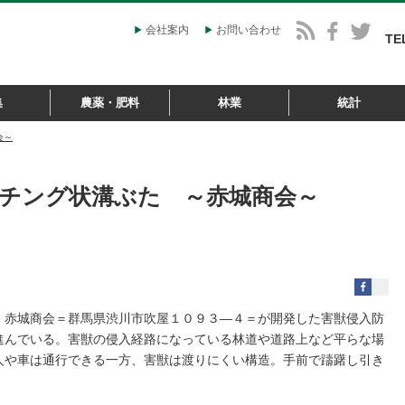
会社案内
お問い合わせ
TE
集
農薬・肥料
林業
統計
会～
チング状溝ぶた ～赤城商会～
、赤城商会＝群馬県渋川市吹屋１０９３―４＝が開発した害獣侵入防
進んでいる。害獣の侵入経路になっている林道や道路上など平らな場
人や車は通行できる一方、害獣は渡りにくい構造。手前で躊躇し引き