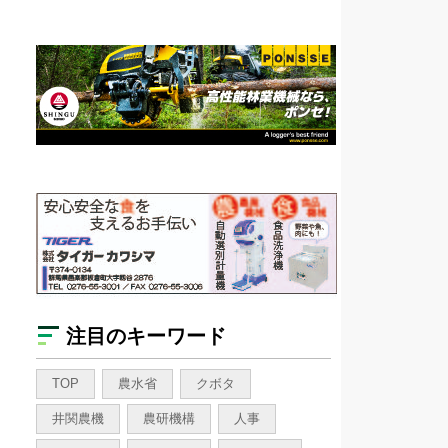
注目のキーワード
TOP
農水省
クボタ
井関農機
農研機構
人事