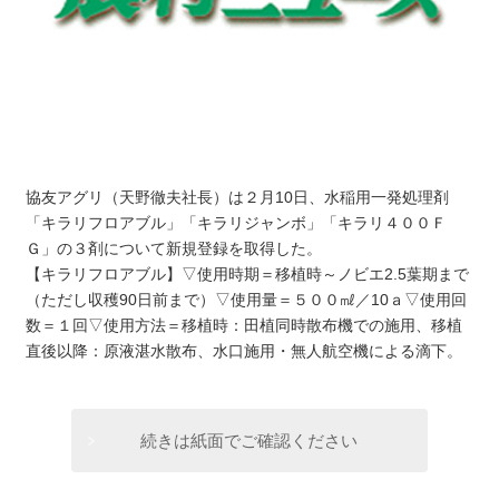
協友アグリ（天野徹夫社長）は２月10日、水稲用一発処理剤
「キラリフロアブル」「キラリジャンボ」「キラリ４００Ｆ
Ｇ」の３剤について新規登録を取得した。
【キラリフロアブル】▽使用時期＝移植時～ノビエ2.5葉期まで
（ただし収穫90日前まで）▽使用量＝５００㎖／10ａ▽使用回
数＝１回▽使用方法＝移植時：田植同時散布機での施用、移植
直後以降：原液湛水散布、水口施用・無人航空機による滴下。
続きは紙面でご確認ください