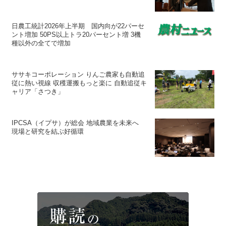
日農工統計2026年上半期 国内向が22パーセ
ント増加 50PS以上トラ20パーセント増 3機
種以外の全てで増加
ササキコーポレーション りんご農家も自動追
従に熱い視線 収穫運搬もっと楽に 自動追従キ
ャリア「さつき」
IPCSA（イプサ）が総会 地域農業を未来へ
現場と研究を結ぶ好循環