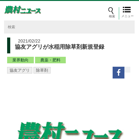
メニュー
2021/02/22
協友アグリが水稲用除草剤新規登録
業界動向
農薬・肥料
協友アグリ
除草剤