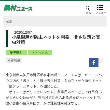
メニュー
2020/12/07
小泉製麻が防虫ネットを開発 暑さ対策と害
虫対策
業界動向
トピックス
小泉製麻
小泉製麻＝神戸市灘区新在家南町１―２―１＝は、ビニールハ
ウス内の「暑さ」と「微小害虫対策」を両立させた防虫ネット
「虫フラッとネット」を開発した。
ポイントはポリエチレンの糸。農業用ネットとしては目合い
が大きい0.6㎜だが、害虫忌避効果のある糸を使ったネットで、
微小害虫の侵入を防ぎ、かつ通気性も確保する。