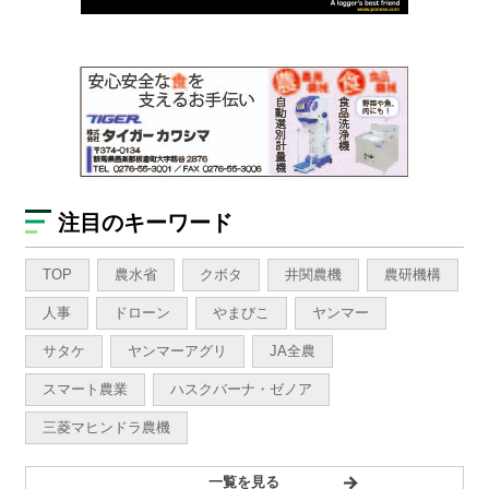
注目のキーワード
TOP
農水省
クボタ
井関農機
農研機構
人事
ドローン
やまびこ
ヤンマー
サタケ
ヤンマーアグリ
JA全農
スマート農業
ハスクバーナ・ゼノア
三菱マヒンドラ農機
一覧を見る