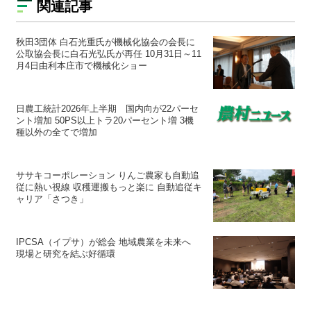
関連記事
秋田3団体 白石光重氏が機械化協会の会長に
公取協会長に白石光弘氏が再任 10月31日～11
月4日由利本庄市で機械化ショー
日農工統計2026年上半期 国内向が22パーセ
ント増加 50PS以上トラ20パーセント増 3機
種以外の全てで増加
ササキコーポレーション りんご農家も自動追
従に熱い視線 収穫運搬もっと楽に 自動追従キ
ャリア「さつき」
IPCSA（イプサ）が総会 地域農業を未来へ
現場と研究を結ぶ好循環