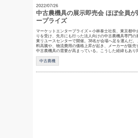
2022/07/26
中古農機具の展示即売会 ほぼ全員
ープライズ
マーケットエンタープライズ＝小林泰士社長、東京都中
りを受け、先月にも行った法人向けの中古農機具専門の
東リユースセンターで開催。38名が会場へ足を運んだ。
料高騰や、物流費用の価格上昇が起き、メーカーが販売
中古農機具の需要が高まっている。こうした経緯もあり同社
中古農機