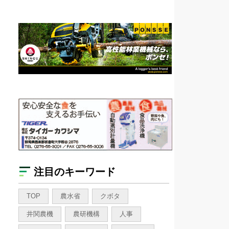
注目のキーワード
TOP
農水省
クボタ
井関農機
農研機構
人事