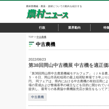
農林業機械・農薬・資材についての動向を紹介する
行政
業界動向
特
TOP
>
中古農機
中古農機
2022/08/23
第38回岡山中古機展 中古機を適正
「第38回岡山県中古農業機械モデルフェア」（ＪＡ全農
５・６日、岡山市高松稲荷の最上稲荷駐車場で３年ぶり
円。 同フェアは、県内における中古農機の有効活用に
場の育成および整備基準の確立などを目的に開かれてい
提供し、最寄りの各農協や農機販売店が責任をもってアフタ
中古農機