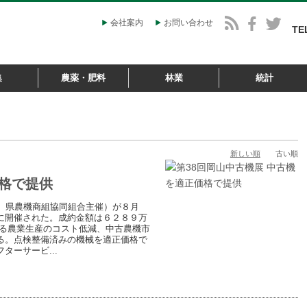
会社案内
お問い合わせ
TE
集
農薬・肥料
林業
統計
新しい順
古い順
価格で提供
、県農機商組協同組合主催）が８月
に開催された。成約金額は６２８９万
よる農業生産のコスト低減、中古農機市
る。点検整備済みの機械を適正価格で
ーサービ...