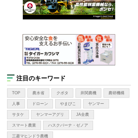
注目のキーワード
TOP
農水省
クボタ
井関農機
農研機構
人事
ドローン
やまびこ
ヤンマー
サタケ
ヤンマーアグリ
JA全農
スマート農業
ハスクバーナ・ゼノア
三菱マヒンドラ農機