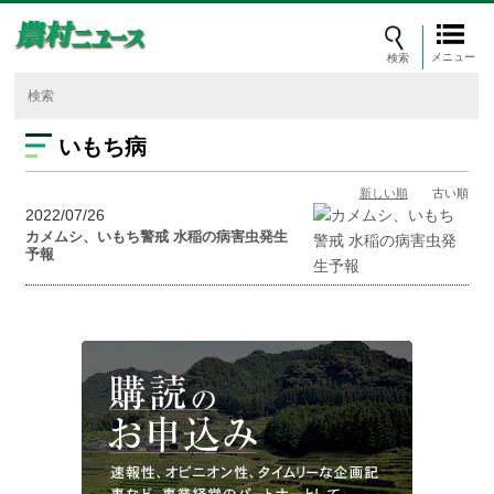
メニュー
いもち病
新しい順
古い順
2022/07/26
カメムシ、いもち警戒 水稲の病害虫発生
予報