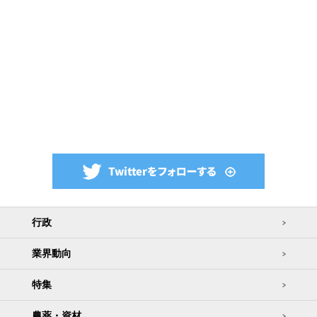
行政
業界動向
特集
農薬・資材