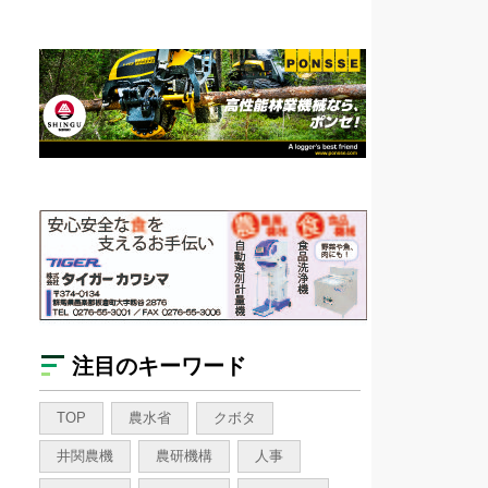
注目のキーワード
TOP
農水省
クボタ
井関農機
農研機構
人事