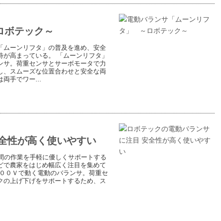
ロボテック～
「ムーンリフタ」の普及を進め、安全
待が高まっている。 「ムーンリフタ」
ンサ。荷重センサとサーボモータで力
し、スムーズな位置合わせと安全な両
手でワー...
安全性が高く使いやすい
間の作業を手軽に優しくサポートする
どで農家をはじめ幅広く注目を集めて
２００Ｖで動く電動のバランサ。荷重セ
クの上げ下げをサポートするため、ス