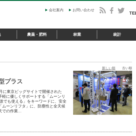
会社案内
お問い合わせ
TE
集
農薬・肥料
林業
統計
新しい順
古い順
候型プラス
0月に東京ビッグサイトで開催された
手軽に優しくサポートする「ムーンリ
「誰でも使える」をキーワードに、安全
「ムーンリフタ」に、防塵性と全天候
の作業...