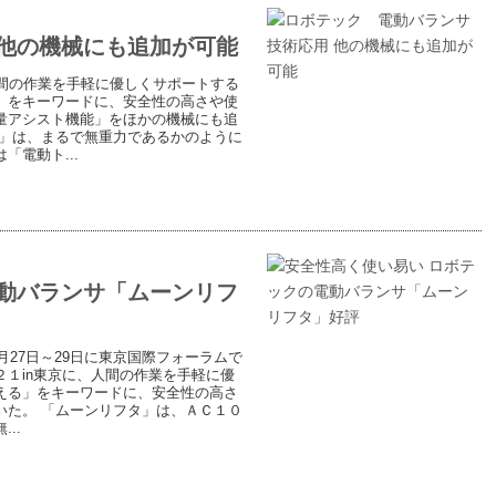
 他の機械にも追加が可能
間の作業を手軽に優しくサポートする
」をキーワードに、安全性の高さや使
量アシスト機能」をほかの機械にも追
タ」は、まるで無重力であるかのように
電動ト...
電動バランサ「ムーンリフ
月27日～29日に東京国際フォーラムで
１in東京に、人間の作業を手軽に優
える」をキーワードに、安全性の高さ
いた。 「ムーンリフタ」は、ＡＣ１０
..