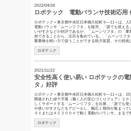
2022/04/26
ロボテック 電動バランサ技術応用
ロボテック＝東京都中央区日本橋久松町９―11＝は、人
電動バランサ「ムーンリフタ」を販売、「誰でも使える
いやすさなどが好評であるが、「ムーンリフタ」の「重
加できることから、注目を集めている。 「ムーンリフ
重量物を軽い力で扱うことができる助力装置。その技術は「
ロボテック
2021/11/22
安全性高く使い易い ロボテックの
タ」好評
ロボテック＝東京都中央区日本橋久松町９―11＝は、10
開催された緑十字展（働く人の安心づくりフェア）２０２
しくサポートする「ムーンリフタ」を出展、「誰でも使
や使いやすさなどをアピールし、幅広く期待が集まって
０ＶまたはＡＣ２００Ｖで動く電動のバランサ。まるで無.
ロボテック