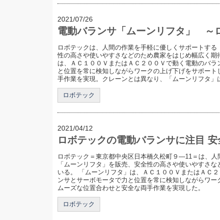
2021/07/26
電動バランサ「ムーンリフタ」 ～
ロボテックは、人間の作業を手軽に優しくサポートする
性の高さや使いやすさなどのため農家をはじめ幅広く期
は、ＡＣ１００ＶまたはＡＣ２００Ｖで動く電動のバラ
と位置を常に検知しながらワークの上げ下げをサポート
手作業を実現。クレーンとは異なり、「ムーンリフタ」は両
ロボテック
2021/04/12
ロボテックの電動バランサに注目 
ロボテック＝東京都中央区日本橋久松町９―11＝は、人
「ムーンリフタ」を販売、安全性の高さや使いやすさな
いる。 「ムーンリフタ」は、ＡＣ１００ＶまたはＡＣ
ンサとサーボモータで力と位置を常に検知しながらワー
ムーズな位置合わせと安全な両手作業を実現した。
ロボテック