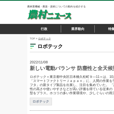
農林業機械・農薬・資材についての動向を紹介する
行政
業界動向
特
TOP
>
ロボテック
ロボテック
2022/11/08
新しい電動バランサ 防塵性と全天
ロボテック＝東京都中央区日本橋久松町９―11＝は、1
「スマートファクトリーＪａｐａｎ」に、人間の作業を
フタ」の新タイプ製品を出展し、注目を集めていた。 
性の高さや使いやすさなどが高い評価を得ている従来の
型をプラス。ホコリの多い作業環境や、少しぐらいの雨天で
ロボテック