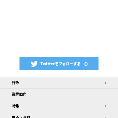
行政
業界動向
特集
農薬・資材