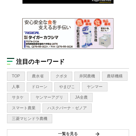
注目のキーワード
TOP
農水省
クボタ
井関農機
農研機構
人事
ドローン
やまびこ
ヤンマー
サタケ
ヤンマーアグリ
JA全農
スマート農業
ハスクバーナ・ゼノア
三菱マヒンドラ農機
一覧を見る