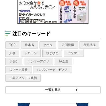
注目のキーワード
TOP
農水省
クボタ
井関農機
農研機構
人事
ドローン
やまびこ
ヤンマー
サタケ
ヤンマーアグリ
JA全農
スマート農業
ハスクバーナ・ゼノア
三菱マヒンドラ農機
一覧を見る