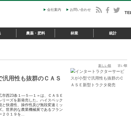
会社案内
お問い合わせ
TE
集
農薬・肥料
林業
統計
新しい順
古い順
で汎用性も抜群のＣＡＳ
市西23条１―５―１＝は、ＣＡＳＥ
シリーズを新発売した。ハイスペック
能と快適性、操作性及び無段変速ミッ
ズ。世界的な農業機械展であるフラン
０１９を...