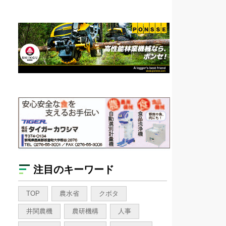
注目のキーワード
TOP
農水省
クボタ
井関農機
農研機構
人事