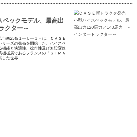
スペックモデル、最高出
トラクター～
市西23条１―５―１＝は、ＣＡＳＥ
シリーズの発売を開始した。ハイスペ
る機能と快適性、操作性及び無段変速
業機械展であるフランスの「ＳＩＭＡ
た世界...