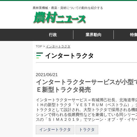
農林業機械・農薬・資材についての動向を紹介する
行政
業界動向
特
TOP
>
インタートラクタ
インタートラクタ
2021/06/21
インタートラクターサービスが小型
Ｅ新型トラクタ発売
インタートラクターサービス＝有城博己社長、北海道帯広
ＩＨの新型トラクタ「ＶＥＳＴＲＵＭ（ベストラム）」
トラクタとして設計され、大型トラクタで採用される機
ションで得られる低燃費性などを兼備している同シリー
スの「ＳＩＭＡ２０１９」でマシーン・オブ・ザ・イヤー２
インタートラクタ
トラクタ