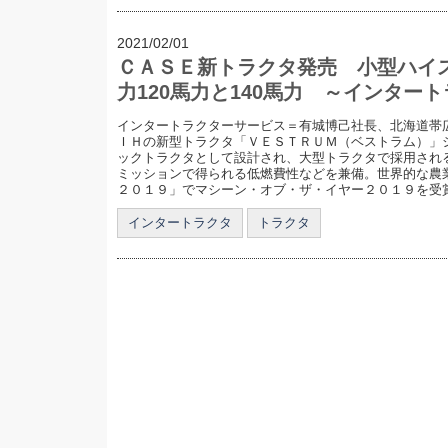
2021/02/01
ＣＡＳＥ新トラクタ発売 小型ハイ
力120馬力と140馬力 ～インター
インタートラクターサービス＝有城博己社長、北海道帯広
ＩＨの新型トラクタ「ＶＥＳＴＲＵＭ（ベストラム）」
ックトラクタとして設計され、大型トラクタで採用され
ミッションで得られる低燃費性などを兼備。世界的な農
２０１９」でマシーン・オブ・ザ・イヤー２０１９を受賞し
インタートラクタ
トラクタ