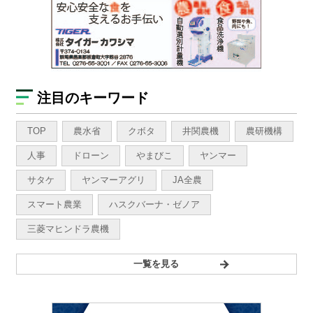
注目のキーワード
TOP
農水省
クボタ
井関農機
農研機構
人事
ドローン
やまびこ
ヤンマー
サタケ
ヤンマーアグリ
JA全農
スマート農業
ハスクバーナ・ゼノア
三菱マヒンドラ農機
一覧を見る