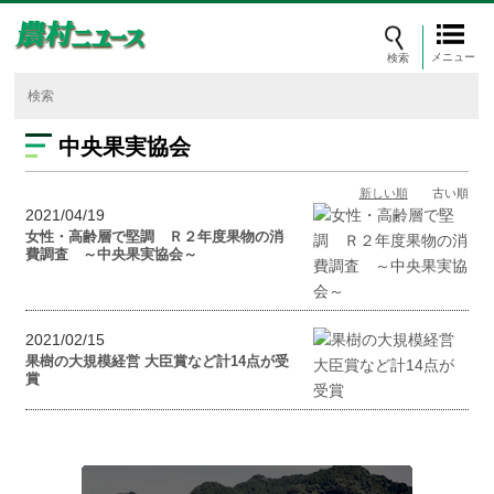
メニュー
中央果実協会
新しい順
古い順
2021/04/19
女性・高齢層で堅調 Ｒ２年度果物の消
費調査 ～中央果実協会～
2021/02/15
果樹の大規模経営 大臣賞など計14点が受
賞