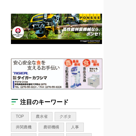
注目のキーワード
TOP
農水省
クボタ
井関農機
農研機構
人事