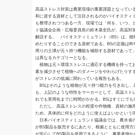
高温ストレス対策は農業現場の重要課題となってい
和に資する資材として注目されるのがバイオスティ
も整理されつつある一方、現場では「何を、いつ、
ト協議会企画・広報委員長の鈴木基史氏が、高温対
解説する。 バイオスティミュラント（BS）は、
めたりすることのできる資材である。BSの定義は昨
周りの土壌が元々持つ機能を補助する資材であって
は異なるカテゴリーとなる。
植物は元々環境ストレスに適応する機構を持ってお
素を減少させて植物へのダメージをやわらげたりす
がストレスの低減に関わっている報告もある。
BSはそのような植物が元々持つ能力を引き出し、
も、上記のような特性をマーカーとして、高温スト
れでも実用化までに時間がかかる。BSはすぐにでも
ただし、高温ストレスの程度や作物種、資材の施用
ため、具体的に何をどのように使えばよいかという
日本バイオスティミュラント協議会では、農水省の
がBS製品を販売するにあたり、根拠とともに使用
が安心してBS製品を使用できるように、事業者側