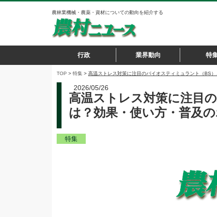
農林業機械・農薬・資材についての動向を紹介する
行政
業界動向
特
TOP
>
特集
>
高温ストレス対策に注目のバイオスティミュラント（BS
2026/05/26
高温ストレス対策に注目の
は？効果・使い方・普及の
特集