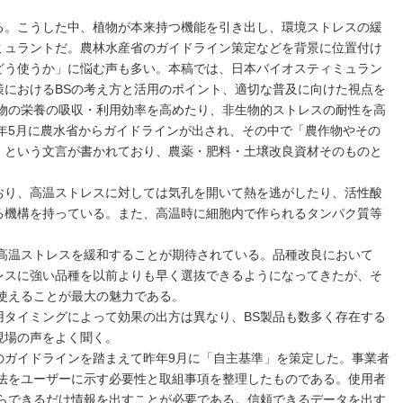
る。こうした中、植物が本来持つ機能を引き出し、環境ストレスの緩
ミュラントだ。農林水産省のガイドライン策定などを背景に位置付け
どう使うか」に悩む声も多い。本稿では、日本バイオスティミュラン
策におけるBSの考え方と活用のポイント、適切な普及に向けた視点を
植物の栄養の吸収・利用効率を高めたり、非生物的ストレスの耐性を高
年5月に農水省からガイドラインが出され、その中で「農作物やその
」という文言が書かれており、農薬・肥料・土壌改良資材そのものと
り、高温ストレスに対しては気孔を開いて熱を逃がしたり、活性酸
る機構を持っている。また、高温時に細胞内で作られるタンパク質等
高温ストレスを緩和することが期待されている。品種改良において
レスに強い品種を以前よりも早く選抜できるようになってきたが、そ
使えることが最大の魅力である。
タイミングによって効果の出方は異なり、BS製品も数多く存在する
現場の声をよく聞く。
ガイドラインを踏まえて昨年9月に「自主基準」を策定した。事業者
方法をユーザーに示す必要性と取組事項を整理したものである。使用者
からできるだけ情報を出すことが必要である。信頼できるデータを出す