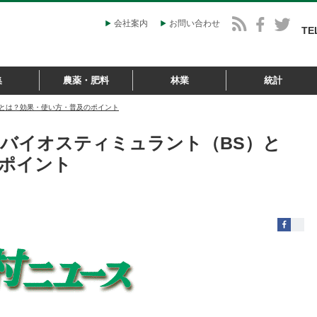
会社案内
お問い合わせ
TE
集
農薬・肥料
林業
統計
）とは？効果・使い方・普及のポイント
バイオスティミュラント（BS）と
ポイント