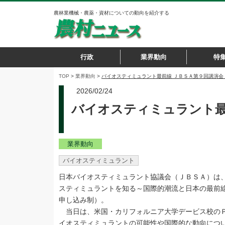
農林業機械・農薬・資材についての動向を紹介する
行政
業界動向
特
TOP
>
業界動向
>
バイオスティミュラント最前線 ＪＢＳＡ第９回講演
2026/02/24
バイオスティミュラント
業界動向
バイオスティミュラント
日本バイオスティミュラント協議会（ＪＢＳＡ）は
スティミュラントを知る～国際的潮流と日本の最前
申し込み制）。
当日は、米国・カリフォルニア大学デービス校のＰ
イオスティミュラントの可能性や国際的な動向につ