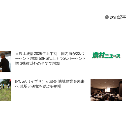
次の記事
日農工統計2026年上半期 国内向が22パ
ーセント増加 50PS以上トラ20パーセント
増 3機種以外の全てで増加
IPCSA（イプサ）が総会 地域農業を未来
へ 現場と研究を結ぶ好循環