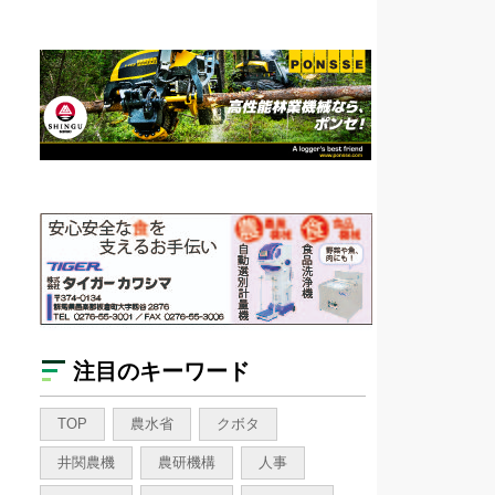
注目のキーワード
TOP
農水省
クボタ
井関農機
農研機構
人事