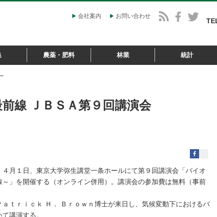
会社案内
お問い合わせ
TE
集
農薬・肥料
林業
統計
会
最前線 ＪＢＳＡ第９回講演会
、４月１日、東京大学弥生講堂一条ホールにて第９回講演会「バイオ
線～」を開催する（オンライン併用）。講演会の参加費は無料（事前
ａｔｒｉｃｋ Ｈ． Ｂｒｏｗｎ博士が来日し、気候変動下におけるバ
いて講演する。