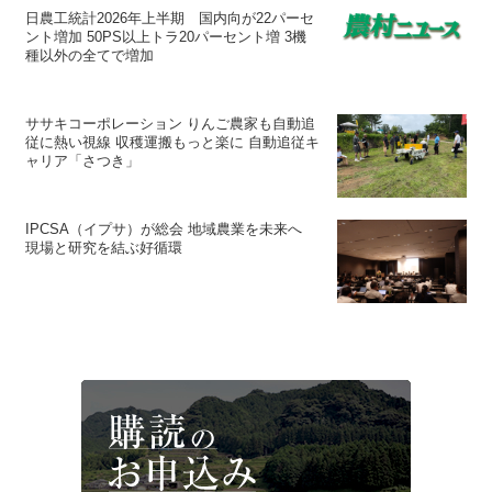
日農工統計2026年上半期 国内向が22パーセ
ント増加 50PS以上トラ20パーセント増 3機
種以外の全てで増加
ササキコーポレーション りんご農家も自動追
従に熱い視線 収穫運搬もっと楽に 自動追従キ
ャリア「さつき」
IPCSA（イプサ）が総会 地域農業を未来へ
現場と研究を結ぶ好循環