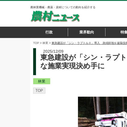
農林業機械・農薬・資材についての動向を紹介する
行政
業界動向
特
TOP
>
林業
>
東急建設が「シン・ラプトルⅡ」導入 急傾斜地を遠隔伐倒
2025/12/09
東急建設が「シン・ラプト
な施業実現決め手に
林業
TOP