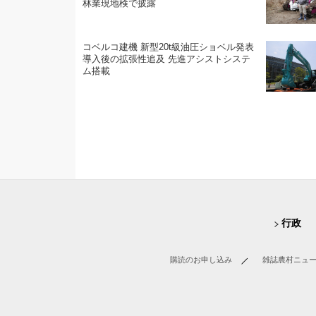
林業現地検で披露
コベルコ建機 新型20t級油圧ショベル発表
導入後の拡張性追及 先進アシストシステ
ム搭載
行政
購読のお申し込み
雑誌農村ニュ