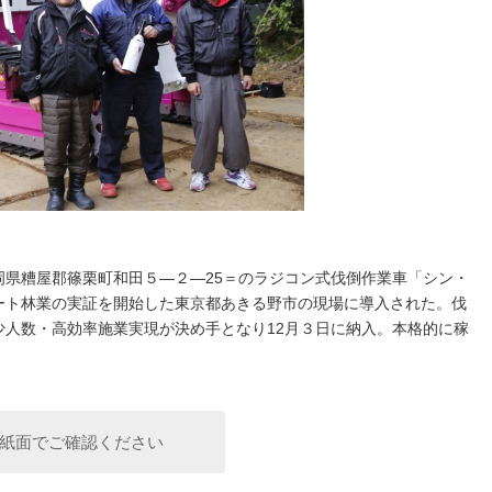
県糟屋郡篠栗町和田５―２―25＝のラジコン式伐倒作業車「シン・
ート林業の実証を開始した東京都あきる野市の現場に導入された。伐
人数・高効率施業実現が決め手となり12月３日に納入。本格的に稼
紙面でご確認ください