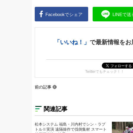
Facebookで
シェア
LINEで
送
「いいね！」
で
最新情報をお
Twitterでもチェック！！
前の記事
関連記事
松本システム 福島・川内村でシン・ラプ
トルⅡ実演 遠隔操作で伐倒集材 スマート