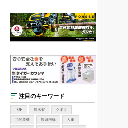
注目のキーワード
TOP
農水省
クボタ
井関農機
農研機構
人事