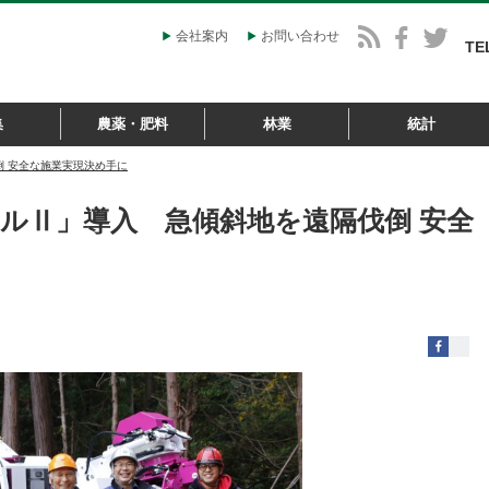
会社案内
お問い合わせ
TE
集
農薬・肥料
林業
統計
 安全な施業実現決め手に
ルⅡ」導入 急傾斜地を遠隔伐倒 安全