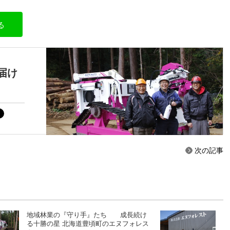
る
届け
次の記事
地域林業の『守り手』たち 成長続け
る十勝の星 北海道豊頃町のエヌフォレス