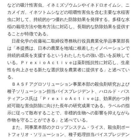
などの吸汁性害虫、イネミズゾウムシやイネドロオイムシ、ニ
カメイガ、イネツトムシなどの咀嚼性害虫を含む主要な水稲害
虫に対して、持続的かつ優れた防除効果を発揮する。多様な水
稲の栽培方法や散布方法に対応し、長期的な防除効果を提供す
ることが特徴である。
日産化学の佐藤祐二取締役専務執行役員農業化学品事業部長
は「本提携は、日本の農業を地域に根差したイノベーションで
持続的成長を支援するというわたしたちの強い思いを反映して
いる。ＰｒｅｘｉｏＡｃｔｉｖｅは薬剤抵抗性に対応し、生産
性を向上させる新たな選択肢を農業者に提供する」と述べてい
る。
ＢＡＳＦアグロソリューション事業本部の殺虫剤研究および
種子ソリューション担当バイスプレジデント、ハロルド・バス
ティアンス氏は「ＰｒｅｘｉｏＡｃｔｉｖｅは、効果的かつ持
続可能な害虫防除に向けた長年の研究成果である。ラベルの指
示に従って散布することで、非標的生物への影響を抑えながら
作物を守ることができる」と述べている。
また、同事業本部のクロップシステム・ライス、殺虫剤ポー
トフォリオ・ソリューション、種子処理担当バイスプレジデン