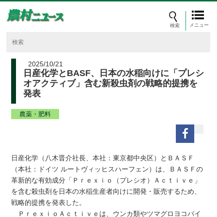
メニュー
2025/10/21
日産化学とBASF、日本の水稲向けに「プレシ
オアクティブ」含む新殺虫剤の戦略的提携を
発表
農薬・肥料
日産化学（八木晋介社長、本社：東京都中央区）とＢＡＳＦ
（本社：ドイツ ルートヴィッヒスハーフェン）は、ＢＡＳＦの
革新的な有効成分「Ｐｒｅｘｉｏ（プレシオ）Ａｃｔｉｖｅ」
を含む殺虫剤を日本の水稲生産者向けに開発・販売するため、
戦略的提携を発表した。
ＰｒｅｘｉｏＡｃｔｉｖｅは、ウンカ類やツマグロヨコバイ