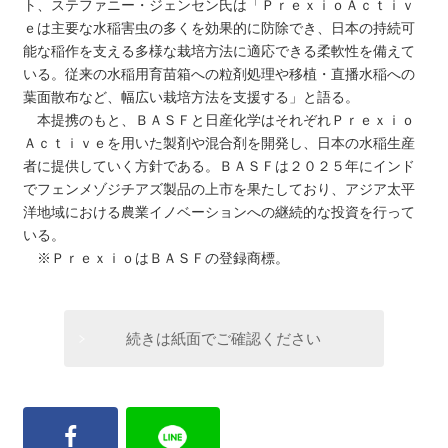
ト、ステファニー・ジェンセン氏は「ＰｒｅｘｉｏＡｃｔｉｖ
ｅは主要な水稲害虫の多くを効果的に防除でき、日本の持続可
能な稲作を支える多様な栽培方法に適応できる柔軟性を備えて
いる。従来の水稲用育苗箱への粒剤処理や移植・直播水稲への
葉面散布など、幅広い栽培方法を支援する」と語る。
本提携のもと、ＢＡＳＦと日産化学はそれぞれＰｒｅｘｉｏ
Ａｃｔｉｖｅを用いた製剤や混合剤を開発し、日本の水稲生産
者に提供していく方針である。ＢＡＳＦは２０２５年にインド
でフェンメゾジチアズ製品の上市を果たしており、アジア太平
洋地域における農業イノベーションへの継続的な投資を行って
いる。
※ＰｒｅｘｉｏはＢＡＳＦの登録商標。
続きは紙面でご確認ください