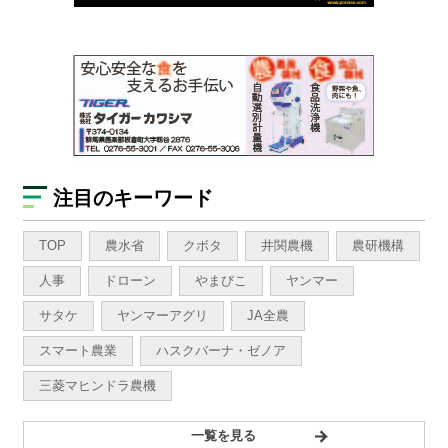
注目のキーワード
TOP
農水省
クボタ
井関農機
農研機構
人事
ドローン
やまびこ
ヤンマー
サタケ
ヤンマーアグリ
JA全農
スマート農業
ハスクバーナ・ゼノア
三菱マヒンドラ農機
一覧を見る