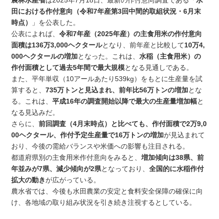
田における作付意向（令和7年産第3回中間的取組状況・6月末
時点）
」を公表した。
公表によれば、
令和7年産（2025年産）の主食用米の作付意向
面積は136万3,000ヘクタール
となり、前年産と比較して
10万4,
000ヘクタールの増加
となった。これは、
水稲（主食用米）の
作付面積として過去5年間で最大規模
となる見通しである。
また、平年単収（10アールあたり539kg）をもとに生産量を試
算すると、
735万トンと見込まれ、前年比56万トンの増加
とな
る。これは、
平成16年の調査開始以降で最大の生産量増加幅
と
なる見込みだ。
さらに、
前回調査（4月末時点）と比べても、作付面積で2万9,0
00ヘクタール、作付予定生産量で16万トンの増加
が見込まれて
おり、今後の需給バランスや米価への影響も注目される。
都道府県別の主食用米作付意向をみると、
増加傾向は38県、前
年並みが7県、減少傾向が2県
となっており、
全国的に水稲作付
拡大の動き
が広がっている。
農水省では、今後も水田農業の安定と食料安全保障の確保に向
け、各地域の取り組み状況を引き続き注視するとしている。