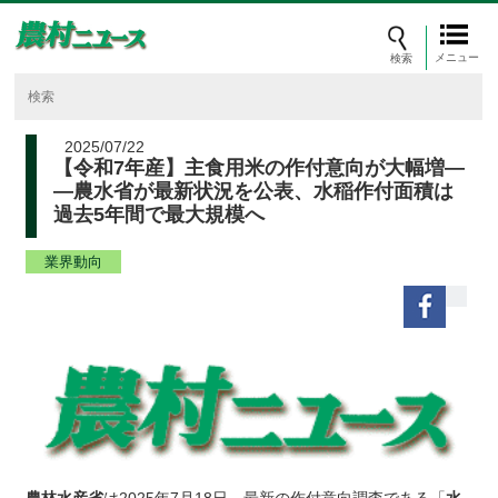
メニュー
2025/07/22
【令和7年産】主食用米の作付意向が大幅増―
―農水省が最新状況を公表、水稲作付面積は
過去5年間で最大規模へ
業界動向
農林水産省
は2025年7月18日、最新の作付意向調査である「
水