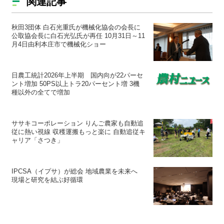
関連記事
秋田3団体 白石光重氏が機械化協会の会長に
公取協会長に白石光弘氏が再任 10月31日～11
月4日由利本庄市で機械化ショー
日農工統計2026年上半期 国内向が22パーセ
ント増加 50PS以上トラ20パーセント増 3機
種以外の全てで増加
ササキコーポレーション りんご農家も自動追
従に熱い視線 収穫運搬もっと楽に 自動追従キ
ャリア「さつき」
IPCSA（イプサ）が総会 地域農業を未来へ
現場と研究を結ぶ好循環