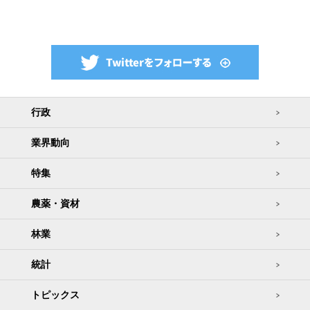
行政
業界動向
特集
農薬・資材
林業
統計
トピックス