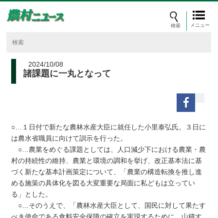
メニュー
2024/10/08
諸課題に一丸となって
○…１日付で新たな農林水産大臣に就任した小里泰弘氏。３日に
は農水省職員に向けて訓示を行った。
○…農業をめぐる課題としては、人口減少下における農業・農
村の持続性の維持、農業と環境の調和を挙げ、改正基本法に基
づく新たな基本計画策定について、「農業の構造転換を推し進
める施策の具体化を図る大変重要な局面に私どもは立ってい
る」とした。
○…そのうえで、「農林水産大臣として、国民に対して果たす
べき使命である食料安全保障の確立を実現するために、山積す