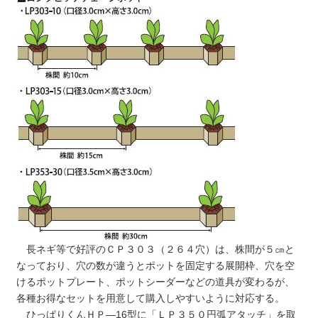
長ネギ等で好評のＣＰ３０３（２６４穴）は、株間が５㎝と
なっており、穴の数が違うとポットを固定する展開枠、穴を空
けるポットプレート、ポットシーダーなどの道具が変わるが、
各種お得なセットを用意して購入しやすいように対応する。
ひっぱりくんＨＰ―16型に「ＬＰ３５０円弧アタッチ」を取