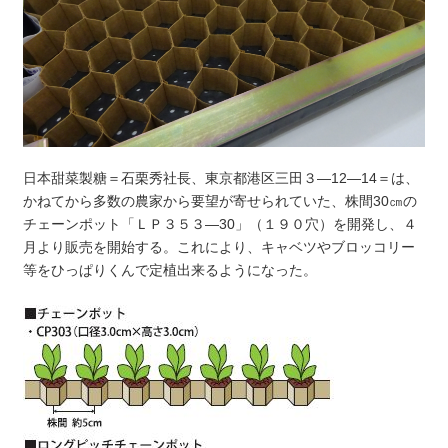
日本甜菜製糖＝石栗秀社長、東京都港区三田３―12―14＝は、
かねてから多数の農家から要望が寄せられていた、株間30㎝の
チェーンポット「ＬＰ３５３―30」（１９０穴）を開発し、４
月より販売を開始する。これにより、キャベツやブロッコリー
等をひっぱりくんで定植出来るようになった。