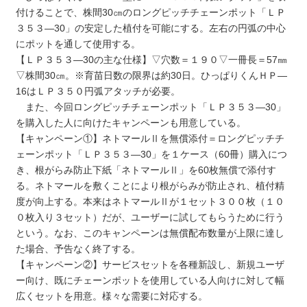
付けることで、株間30㎝のロングピッチチェーンポット「ＬＰ
３５３―30」の安定した植付を可能にする。左右の円弧の中心
にポットを通して使用する。
【ＬＰ３５３―30の主な仕様】▽穴数＝１９０▽一冊長＝57㎜
▽株間30㎝。※育苗日数の限界は約30日。ひっぱりくんＨＰ―
16はＬＰ３５０円弧アタッチが必要。
また、今回ロングピッチチェーンポット「ＬＰ３５３―30」
を購入した人に向けたキャンペーンも用意している。
【キャンペーン①】ネトマールⅡを無償添付＝ロングピッチチ
ェーンポット「ＬＰ３５３―30」を１ケース（60冊）購入につ
き、根がらみ防止下紙「ネトマールⅡ」を60枚無償で添付す
る。ネトマールを敷くことにより根がらみが防止され、植付精
度が向上する。本来はネトマールⅡが１セット３００枚（１０
０枚入り３セット）だが、ユーザーに試してもらうために行う
という。なお、このキャンペーンは無償配布数量が上限に達し
た場合、予告なく終了する。
【キャンペーン②】サービスセットを各種新設し、新規ユーザ
ー向け、既にチェーンポットを使用している人向けに対して幅
広くセットを用意。様々な需要に対応する。