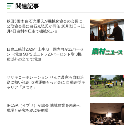
関連記事
秋田3団体 白石光重氏が機械化協会の会長に
公取協会長に白石光弘氏が再任 10月31日～11
月4日由利本庄市で機械化ショー
日農工統計2026年上半期 国内向が22パーセ
ント増加 50PS以上トラ20パーセント増 3機
種以外の全てで増加
ササキコーポレーション りんご農家も自動追
従に熱い視線 収穫運搬もっと楽に 自動追従キ
ャリア「さつき」
IPCSA（イプサ）が総会 地域農業を未来へ
現場と研究を結ぶ好循環