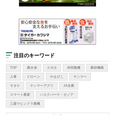
注目のキーワード
TOP
農水省
クボタ
井関農機
農研機構
人事
ドローン
やまびこ
ヤンマー
サタケ
ヤンマーアグリ
JA全農
スマート農業
ハスクバーナ・ゼノア
三菱マヒンドラ農機