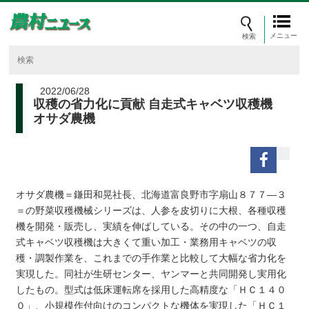
メニュー
2022/06/28
収穫の省力化に貢献 自走式キャベツ収穫機
オサダ農機
オサダ農機＝鎌田和晃社長、北海道富良野市字扇山８７７―３
＝の野菜収穫機械シリーズは、人参を皮切りに大根、各種収穫
機を開発・販売し、実績を伸ばしている。その中の一つ、自走
式キャベツ収穫機は大きくて重い加工・業務用キャベツの収
穫・調製作業を、これまでの手作業と比較して大幅な省力化を
実現した。同社が生研センター、ヤンマーと共同開発し実用化
したもの。型式は低床運転席を採用した高精度な「ＨＣ１４０
０」、小規模作付向けのコンパクトな機体を実現した「ＨＣ１