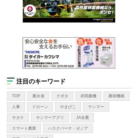
注目のキーワード
TOP
農水省
クボタ
井関農機
農研機構
人事
ドローン
やまびこ
ヤンマー
サタケ
ヤンマーアグリ
JA全農
スマート農業
ハスクバーナ・ゼノア