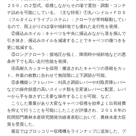
２５０」の２型式。収穫しながらその場で選別・調製・コンテ
ナ詰めを可能にしている。《主な特長》①丸ハンドル＋ＦＤＳ
（フルタイムドライブシステム）：クローラが常時駆動してい
るので、雨上がりのほ場や傾斜地でも優れた走行性を発揮。
②掻込みホイル：キャベツを中央に掻込みながら茎を掴んで
引き抜き、掻込みホイルを減速することでキャベツの傷つきを
更に低減する。
③ロングクローラ：接地圧が低く、降雨時や傾斜地などの悪
条件下でも高い走行性能を発揮。
④高耐久カッターを採用：搬送されたキャベツの茎根をカッ
ト。外葉の枚数に合わせて無段階に上下調節が可能。
⑤多機能シフトレバー：刈高さ調節レバーや刈取昇降レバー
などの操作頻度の高いスイッチ類を主変速レバーに配置。レバ
ーから手を放さずに主要な操作することが可能、など。
こうした重量があり大変なキャベツ収穫を効率よく出荷経費
を抑えて行うことを可能にしたことが評価され、２０１６年の
民間部門農林水産研究開発功績者表彰において、農林水産大臣
賞を受賞した。
最近ではブロッコリー収穫機をラインナップに追加した。ブ