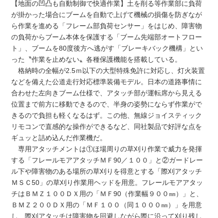
【地面の凹凸も自動制御で快適作業】土を削る等作業部に負荷
が掛かった場合にブームを自動で上げて機械の損傷を防ぎなが
ら作業を進める「フレーム部負荷センサー」をはじめ、障害物
の負荷からブーム本体を保護する「ブーム先端部オートフロー
ト」、ブームを80度後方へ逃がす「ブレーキバック機構」とい
った〝作業を止めない〟各種保護機能を搭載している。
格納時の全幅が2.5ｍ以下の大型特殊免許に対応し、灯火装置
などを備えた公道走行対応標準装備モデル。日本の道路事情に
合わせた左向きブーム仕様で、アタッチ部が運転席から見える
位置まで前方に移動できるので、半身の姿勢にならず作業がで
きるので負担も軽くなるはず。この他、無線ジョイスティック
リモコンで直感的な操作ができるなど、同社製品で好評な点を
ギュッと詰め込んだ作業機だ。
専用アタッチメントは①ほ場周りの草刈り作業で威力を発揮
する「フレールモアアタッチＭＦ90／１００」と②ガードレー
ル下や障害物のある場所の草刈りを得意とする「際刈アタッチ
ＭＳＣ50」の草刈り作業用ヘッドを用意。フレールモアアタッ
チはＢＭＺ１００ＤＸ用の「ＭＦ90（作業幅９００㎜）」と、
ＢＭＺ２００ＤＸ用の「ＭＦ１００（同１０００㎜）」を用意
し、際刈アタッチは障害物を回避しながら際に沿って刈り残し