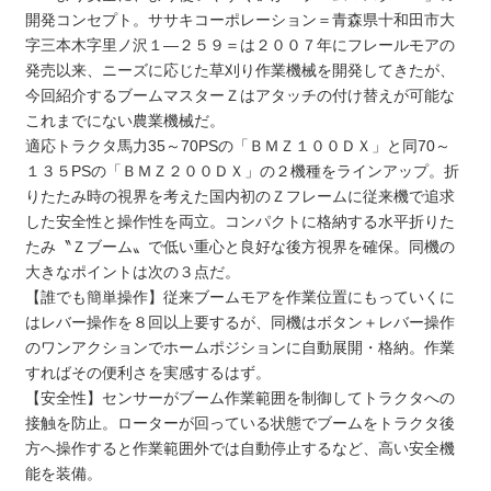
開発コンセプト。ササキコーポレーション＝青森県十和田市大
字三本木字里ノ沢１―２５９＝は２００７年にフレールモアの
発売以来、ニーズに応じた草刈り作業機械を開発してきたが、
今回紹介するブームマスターＺはアタッチの付け替えが可能な
これまでにない農業機械だ。
適応トラクタ馬力35～70‌PSの「ＢＭＺ１００ＤＸ」と同70～
１３５PSの「ＢＭＺ２００ＤＸ」の２機種をラインアップ。折
りたたみ時の視界を考えた国内初のＺフレームに従来機で追求
した安全性と操作性を両立。コンパクトに格納する水平折りた
たみ〝Ｚブーム〟で低い重心と良好な後方視界を確保。同機の
大きなポイントは次の３点だ。
【誰でも簡単操作】従来ブームモアを作業位置にもっていくに
はレバー操作を８回以上要するが、同機はボタン＋レバー操作
のワンアクションでホームポジションに自動展開・格納。作業
すればその便利さを実感するはず。
【安全性】センサーがブーム作業範囲を制御してトラクタへの
接触を防止。ローターが回っている状態でブームをトラクタ後
方へ操作すると作業範囲外では自動停止するなど、高い安全機
能を装備。