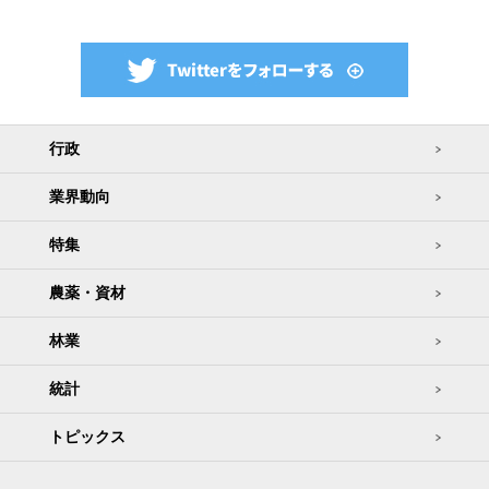
行政
業界動向
特集
農薬・資材
林業
統計
トピックス