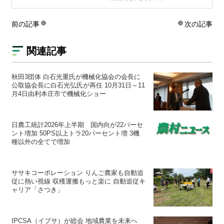
前の記事
次の記事
関連記事
秋田3団体 白石光重氏が機械化協会の会長に
公取協会長に白石光弘氏が再任 10月31日～11
月4日由利本庄市で機械化ショー
日農工統計2026年上半期 国内向が22パーセ
ント増加 50PS以上トラ20パーセント増 3機
種以外の全てで増加
ササキコーポレーション りんご農家も自動追
従に熱い視線 収穫運搬もっと楽に 自動追従キ
ャリア「さつき」
IPCSA（イプサ）が総会 地域農業を未来へ