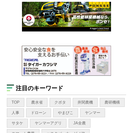
注目のキーワード
TOP
農水省
クボタ
井関農機
農研機構
人事
ドローン
やまびこ
ヤンマー
サタケ
ヤンマーアグリ
JA全農