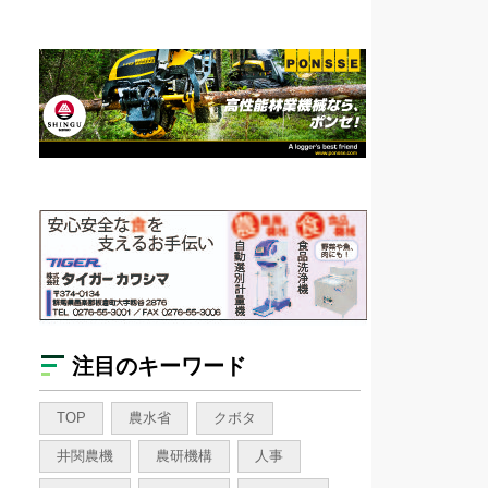
注目のキーワード
TOP
農水省
クボタ
井関農機
農研機構
人事