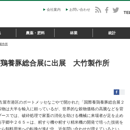
会社案内
お問い合わせ
TE
集
農薬・肥料
林業
統計
製作所
養鶏養豚総合展に出展 大竹製作所
名古屋市港区のポートメッセなごやで開かれた「国際養鶏養豚総合展２
穀物は大半を輸入に頼っているが、世界的な穀物価格の高騰などを背
ブースでは、破砕処理で家畜の消化を助ける機械に来場者が足を止め
島字郷中２６５＝は、籾すり機や籾すり精米機の開発で培った技術を
から飼料用米への転換が進む中、近年問い合わせが増えているとい