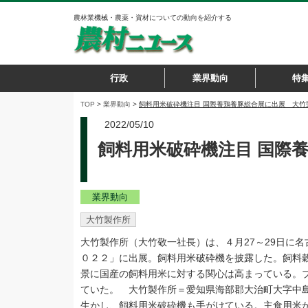
農林業機械・農薬・資材についての動向を紹介する
行政
業界動向
特
TOP
>
業界動向
>
飼料用米破砕機注目 国際養鶏養豚総合展に出展 大竹
2022/05/10
飼料用米破砕機注目 国際
業界動向
大竹製作所
大竹製作所（大竹敬一社長）は、４月27～29日に
０２２」に出展。飼料用米破砕機を披露した。飼料
景に国産の飼料用米に対する関心は高まっている。
ていた。 大竹製作所＝愛知県海部郡大治町大字中
生かし、飼料用米破砕機も手がけている。主食用米