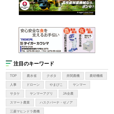
注目のキーワード
TOP
農水省
クボタ
井関農機
農研機構
人事
ドローン
やまびこ
ヤンマー
サタケ
ヤンマーアグリ
JA全農
スマート農業
ハスクバーナ・ゼノア
三菱マヒンドラ農機