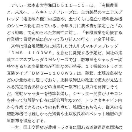
デリカ＝松本市大字和田５５１１―１１＝は、「有機農業
と、未来へ。」をキャッチフレーズに、主力製品のマニアスプ
レッダ（堆肥散布機）の拡販や、土づくりに役立つ肥料散布機
のシリーズ化を図っている。今年５月に農水省が策定した「み
どり戦略」で定められた方向性に対し、「有機農業を応援する
作業機で目標達成に向かって取り組んで行く」と金子社長。
来年は混合堆肥散布に対応したけん引式マルチスプレッダ
「ＤＭＳ―１１００ＷＳ」を新たに発売する予定だ。同社の搭
載マニアスプレッダＤＭシリーズでは、散布量をシャッター調
整できるため少量散布が可能なのが特長。１ｔ搭載のトラクタ
直装タイプ「ＤＭＳ―１１００ＷＳ」は、鶏糞、土壌改良材な
どの少量散布に適しており、肥料取締法の改正で拡大が見込ま
れる指定混合肥料などの適量均一散布にも威力を発揮しそう
だ。電動シャッターを標準装備し、シャッター開度がリモコン
を使って無段階で自在に調節可能なので、トラクタキャビン内
から作業できるというのも利点だ。堆肥はもちろん、従来の堆
肥散布機では難しかった鶏糞や土壌改良材のペレット堆肥の少
量散布を得意とする。
一方、国土交通省が農耕トラクタに関わる道路運送車両法の