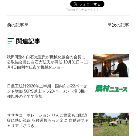
Twitterでもチェック！！
前の記事
次の記事
関連記事
秋田3団体 白石光重氏が機械化協会の会長に
公取協会長に白石光弘氏が再任 10月31日～11
月4日由利本庄市で機械化ショー
日農工統計2026年上半期 国内向が22パーセ
ント増加 50PS以上トラ20パーセント増 3機
種以外の全てで増加
ササキコーポレーション りんご農家も自動追
従に熱い視線 収穫運搬もっと楽に 自動追従キ
ャリア「さつき」