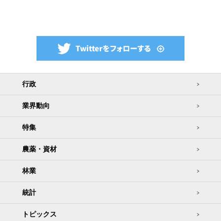
行政
業界動向
特集
農薬・資材
林業
統計
トピックス