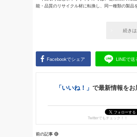
能・品質のリサイクル材に転換し、同一種類の製品
続きは
Facebookで
シェア
LINEで
送
「いいね！」
で
最新情報をお
Twitterでもチェック！！
前の記事