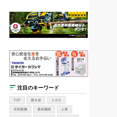
注目のキーワード
TOP
農水省
クボタ
井関農機
農研機構
人事