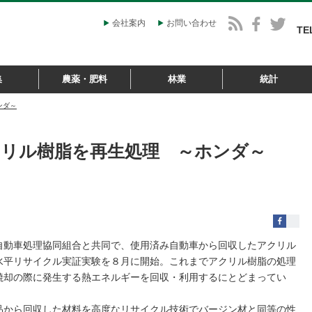
会社案内
お問い合わせ
TE
集
農薬・肥料
林業
統計
ンダ～
リル樹脂を再生処理 ～ホンダ～
自動車処理協同組合と共同で、使用済み自動車から回収したアクリル
水平リサイクル実証実験を８月に開始。これまでアクリル樹脂の処理
焼却の際に発生する熱エネルギーを回収・利用するにとどまってい
から回収した材料を高度なリサイクル技術でバージン材と同等の性