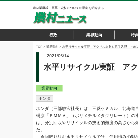
農林業機械・農薬・資材についての動向を紹介する
行政
業界動向
特
TOP
>
業界動向
>
水平リサイクル実証 アクリル樹脂を再生処理 ～ホ
2021/06/14
水平リサイクル実証 アク
業界動向
ホンダ
ホンダ（三部敏宏社長）は、三菱ケミカル、北海道
樹脂「ＰＭＭＡ」（ポリメチルメタクリレート）の
は、分別回収やリサイクルの技術的難度の高さから
た。
今回取り組む水平リサイクルでは、使用済みの製品