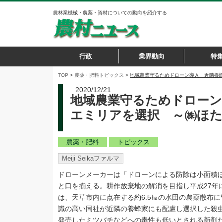
農林業機械・農薬・資材についての動向を紹介する
行政
業界動向
特
TOP
>
農薬・肥料
トピックス
>
地域農業守るためドローン導入 近隣養
2020/12/21
地域農業守るためドローン
エミリアを選択 ～㈱ほた
農薬・肥料
トピックス
Meiji Seikaファルマ
ドローンメーカーは「ドローンによる防除は小面積
と口を揃える。耕作放棄地の解消を目指し平成27年
は、天草市内に点在する約6.5㏊の水田の農薬散布
識の高い同社が近隣の養蜂家にも配慮し選択した殺
発売したミツバチなどへの毒性も低いとされる新剤