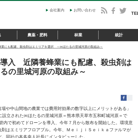
会社案内
お問い合わせ
TE
集
農薬・肥料
林業
統計
蜂業にも配慮、殺虫剤はエミリアを選択 ～㈱ほたるの里城河原の取組み～
導入 近隣養蜂業にも配慮、殺虫剤は
るの里城河原の取組み～
ほ場や中山間地の農業では費用対効果の数字以上にメリットがある」
に設立された㈱ほたるの里城河原＝熊本県天草市五和町城河原＝で
に管内で初めてドローンを導入、今年７月から散布を開始した。環境意
虫剤はエミリアフロアブル。今年、ＭｅｉｊｉＳｅｉｋａファルマが
だ。同社の本多幸人社長にインタビューした。