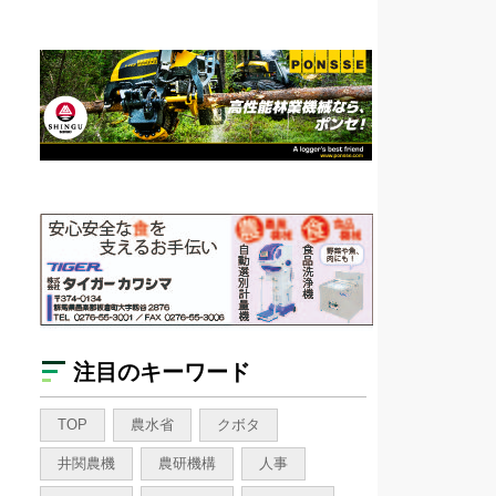
注目のキーワード
TOP
農水省
クボタ
井関農機
農研機構
人事