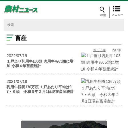
メニュー
畜産
新しい順
古い順
2022/07/19
１戸当り乳用牛103頭 肉用牛も65頭に増
加 令和４年畜産統計
2021/07/19
乳用牛飼養136万頭 １戸あたり平均は9
7・６頭 令和３年２月1日現在畜産統計