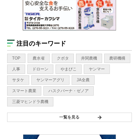
注目のキーワード
TOP
農水省
クボタ
井関農機
農研機構
人事
ドローン
やまびこ
ヤンマー
サタケ
ヤンマーアグリ
JA全農
スマート農業
ハスクバーナ・ゼノア
三菱マヒンドラ農機
一覧を見る