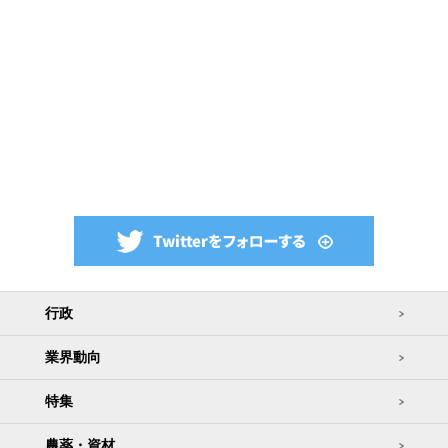
行政
業界動向
特集
農薬・資材