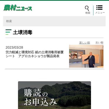
メニュー
土壌消毒
新しい順
古い順
2023/03/28
労力軽減と環境対応 紙の土壌消毒用被覆
シート アグロカネショウが製品発表