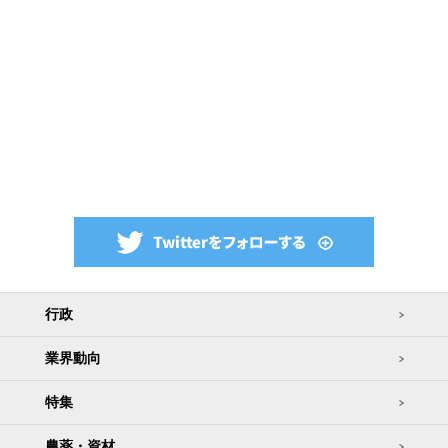
行政
業界動向
特集
農薬・資材