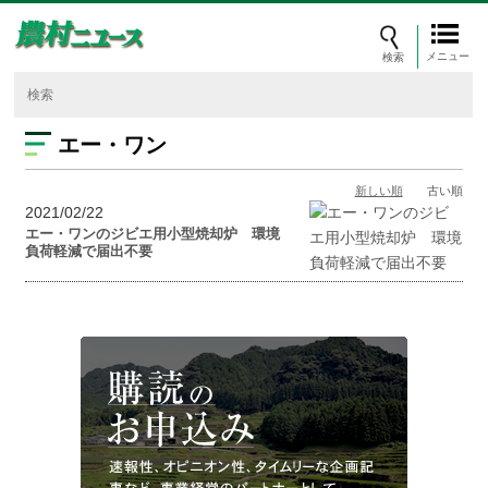
メニュー
エー・ワン
新しい順
古い順
2021/02/22
エー・ワンのジビエ用小型焼却炉 環境
負荷軽減で届出不要