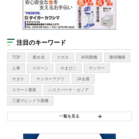
注目のキーワード
TOP
農水省
クボタ
井関農機
農研機構
人事
ドローン
やまびこ
ヤンマー
サタケ
ヤンマーアグリ
JA全農
スマート農業
ハスクバーナ・ゼノア
三菱マヒンドラ農機
一覧を見る