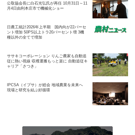
公取協会長に白石光弘氏が再任 10月31日～11
月4日由利本庄市で機械化ショー
日農工統計2026年上半期 国内向が22パーセ
ント増加 50PS以上トラ20パーセント増 3機
種以外の全てで増加
ササキコーポレーション りんご農家も自動追
従に熱い視線 収穫運搬もっと楽に 自動追従キ
ャリア「さつき」
IPCSA（イプサ）が総会 地域農業を未来へ
現場と研究を結ぶ好循環