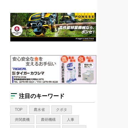
注目のキーワード
TOP
農水省
クボタ
井関農機
農研機構
人事