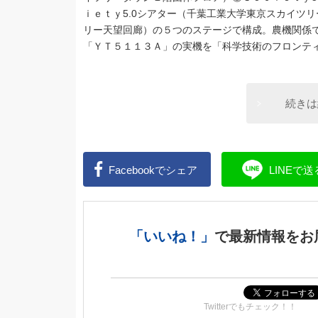
ｉｅｔｙ5.0シアター（千葉工業大学東京スカイツリ
リー天望回廊）の５つのステージで構成。農機関係
「ＹＴ５１１３Ａ」の実機を「科学技術のフロンテ
続きは
Facebookで
シェア
LINEで
送
「いいね！」
で
最新情報をお
Twitterでもチェック！！