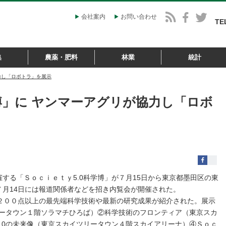
会社案内
お問い合わせ
TE
集
農薬・肥料
林業
統計
力し「ロボトラ」を展示
博」に ヤンマーアグリが協力し「ロボ
する「Ｓｏｃｉｅｔｙ5.0科学博」が７月15日から東京都墨田区の東
月14日には報道関係者などを招き内覧会が開催された。
２００点以上の最先端科学技術や最新の研究成果が紹介された。展示
リータウン１階ソラマチひろば）②科学技術のフロンティア（東京スカ
.0の未来像（東京スカイツリータウン４階スカイアリーナ）④Ｓｏｃ