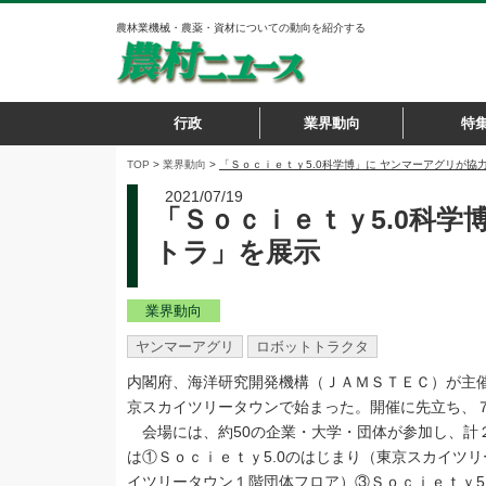
農林業機械・農薬・資材についての動向を紹介する
行政
業界動向
特
TOP
>
業界動向
>
「Ｓｏｃｉｅｔｙ5.0科学博」に ヤンマーアグリが協
2021/07/19
「Ｓｏｃｉｅｔｙ5.0科学
トラ」を展示
業界動向
ヤンマーアグリ
ロボットトラクタ
内閣府、海洋研究開発機構（ＪＡＭＳＴＥＣ）が主催
京スカイツリータウンで始まった。開催に先立ち、７
会場には、約50の企業・大学・団体が参加し、計
は①Ｓｏｃｉｅｔｙ5.0のはじまり（東京スカイツ
イツリータウン１階団体フロア）③Ｓｏｃｉｅｔｙ5