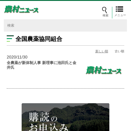
メニュー
全国農薬協同組合
新しい順
古い順
2020/11/30
全農薬が新体制人事 新理事に池田氏と金
井氏